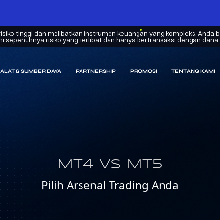
siko tinggi dan melibatkan instrumen keuangan yang kompleks. Anda be
epenuhnya risiko yang terlibat dan hanya bertransaksi dengan dana ya
ALAT & SUMBER DAYA
PARTNERSHIP
PROMOSI
TENTANG KAMI
MT4 VS MT5
Pilih Arsenal Trading Anda