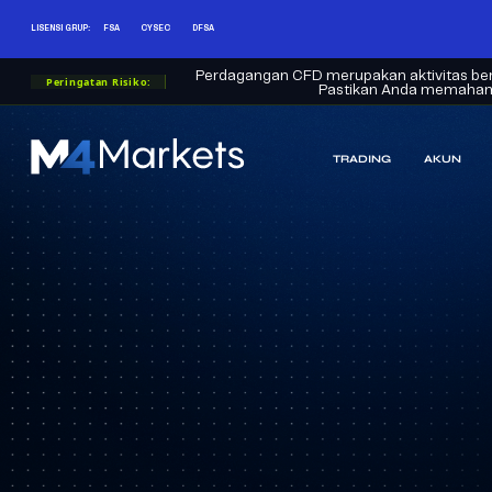
LISENSI GRUP:
FSA
CYSEC
DFSA
Perdagangan CFD merupakan aktivitas beri
Peringatan Risiko:
Pastikan Anda memahami s
TRADING
AKUN
M4Markets
-
CFD
Trading
Regulated
Broker