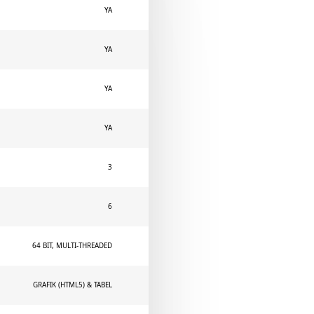
YA
YA
YA
YA
3
6
64 BIT, MULTI-THREADED
GRAFIK (HTML5) & TABEL