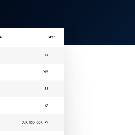
4
MT5
44
YES
38
YA
EUR, USD, GBP, JPY