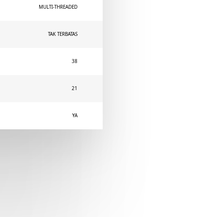
MULTI-THREADED
TAK TERBATAS
38
21
YA