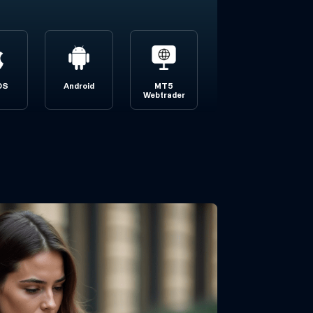
OS
Android
MT5
Webtrader