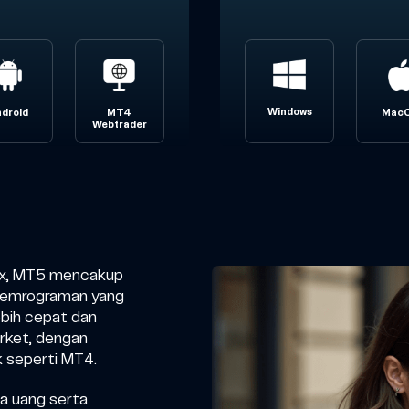
Windows
droid
MT4
Mac
Webtrader
ex, MT5 mencakup
 pemrograman yang
bih cepat dan
rket, dengan
 seperti MT4.
a uang serta