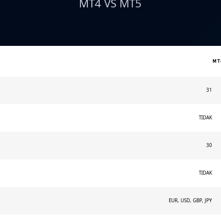
MT4 VS MT5
MT
31
TIDAK
30
TIDAK
EUR, USD, GBP, JPY