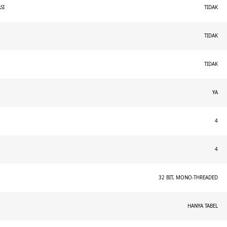
SI
TIDAK
TIDAK
TIDAK
YA
4
4
32 BIT, MONO-THREADED
HANYA TABEL