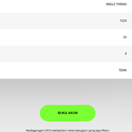
SINGLE THREAD
1024
30
9
TIDAK
BUKA AKUN
Perdagangan CFD melibatkan risiko kerugian yang signifikan