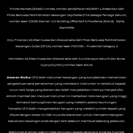
Trinota Markets (Global) Limited, nombor pendaftaran 8425037-1, dilesenkan oleh
Pihak Berkuasa Perkhidmatan Kewangan Seychelles (FSA) sebagai Peniaga Sekuriti,
nombor lesen SD035. Alamat: JUC Building, Office No.F4, Providence Zone 18, Mahé,
Seychelles.
Oryx Finance Ltd, diberi kuasa dan dikawal selia oleh Pihak Berkuasa Perkhidmatan
Kewangan Dubai (DFSA), nombor lesen F007051 – Prudential Category 4.
Harindale Ltd, diberi kuasa dan dikawal selia oleh Suruhanjaya Sekuriti dan Bursa
Cyprus (CySEC), nombor lesen 301/16.
Amaran Risiko:
CFD ialah instrumen kewangan yang kompleks dan memerlukan
pengetahuan serta pemahaman yang mendalam. Instrumen ini tertakluk kepada
turun naik harga yang ekstrem dan boleh menyebabkan nilainya menjadi sifar.
Aktiviti membeli dan menjual instrumen ini melibatkan risiko kerugian yang tinggi,
termasuk kemungkinan kerugian yang melebihi potensi keuntungan.
Transaksi CFD boleh mengakibatkan kerugian yang melebihi jumlah deposit yang
dibuat dengan broker ini. Oleh itu, anda disarankan untuk mempertimbangkan
kedudukan kewangan anda dengan teliti sebelum membuat sebarang pelaburan.
Maklumat di laman web ini tidak ditujukan kepada penduduk Amerika Syarikat,