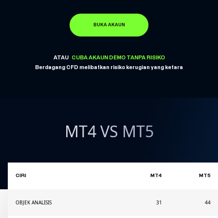
BUKA AKAUN
ATAU
CUBA AKAUN DEMO TANPA RISIKO
Berdagang CFD melibatkan risiko kerugian yang ketara
MT4 VS MT5
CIRI
MT4
MT5
OBJEK ANALISIS
31
44