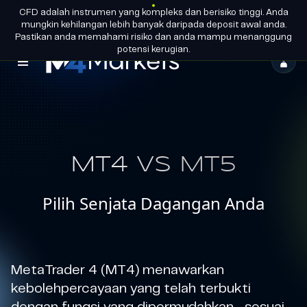
MENJADI
CFD adalah instrumen yang kompleks dan berisiko tinggi. Anda
MS
LESEN KUMPULAN
RAKAN
mungkin kehilangan lebih banyak daripada deposit awal anda.
KONGSI
Pastikan anda memahami risiko dan anda mampu menanggung
potensi kerugian.
M4Markets
-
CFD
Trading
MT4 VS MT5
Regulated
Broker
Pilih Senjata Dagangan Anda
MetaTrader 4 (MT4) menawarkan
kebolehpercayaan yang telah terbukti