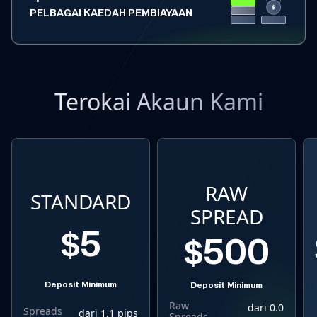
PELBAGAI KAEDAH PEMBIAYAAN
Terokai Akaun Kami
RAW
STANDARD
SPREAD
$5
$500
Deposit Minimum
Deposit Minimum
Raw
dari 0.0
Spreads
dari 1.1 pips
Spreads