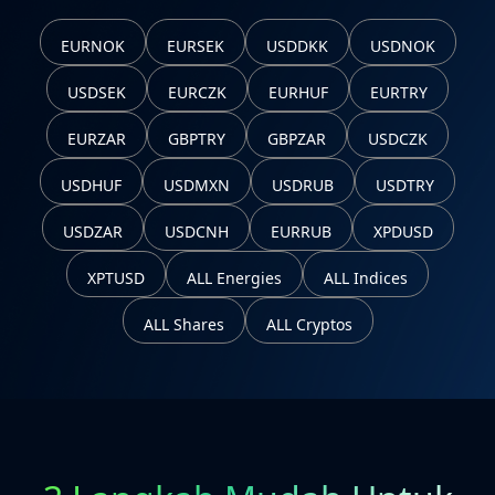
EURNOK
EURSEK
USDDKK
USDNOK
USDSEK
EURCZK
EURHUF
EURTRY
EURZAR
GBPTRY
GBPZAR
USDCZK
USDHUF
USDMXN
USDRUB
USDTRY
USDZAR
USDCNH
EURRUB
XPDUSD
XPTUSD
ALL Energies
ALL Indices
ALL Shares
ALL Cryptos