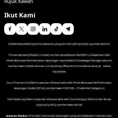
Rujuk Kawan
Ikut Kami
M4Markets adalah jenama bersama yang dimiliki oleh syarikat-syarikat berikut:
Trinota Markets (Global) Limited, nombor pendaftaran 8425037-1, dilesenkan oleh
Pihak Berkuasa Perkhidmatan Kewangan Seychelles (FSA) sebagai Peniaga Sekuriti,
nombor lesen SD035. Alamat: JUC Building, Office No.F4, Providence Zone 18, Mahé,
Seychelles.
Oryx Finance Ltd, diberi kuasa dan dikawal selia oleh Pihak Berkuasa Perkhidmatan
Kewangan Dubai (DFSA), nombor lesen F007051 – Prudential Category 4.
Harindale Ltd, diberi kuasa dan dikawal selia oleh Suruhanjaya Sekuriti dan Bursa
Cyprus (CySEC), nombor lesen 301/16.
Amaran Risiko:
CFD ialah instrumen kewangan yang kompleks dan memerlukan