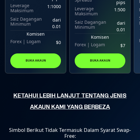
pips
Leverage
1:1000
Leverage
1:500
Maksimum
Maksimum
Saiz Dagangan
dari
Saiz Dagangan
dari
Minimum
0.01
Minimum
0.01
Komisen
Komisen
Forex | Logam
$0
Forex | Logam
$7
BUKA AKAUN
BUKA AKAUN
KETAHUI LEBIH LANJUT TENTANG JENIS
AKAUN KAMI YANG BERBEZA
Simbol Berikut Tidak Termasuk Dalam Syarat Swap-
Free: