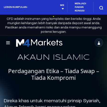
MENJADI
MS
LESEN KUMPULAN
RAKAN
KONGSI
CFD adalah instrumen yang kompleks dan berisiko tinggi. Anda
mungkin kehilangan lebih banyak daripada deposit awal anda.
Pastikan anda memahami risiko dan anda mampu menanggung
potensi kerugian.
M4Markets
-
AKAUN ISLAMIC
CFD
Perdagangan Etika – Tiada Swap –
Trading
Tiada Kompromi
Regulated
Broker
Direka khas untuk mematuhi prinsip Syariah,