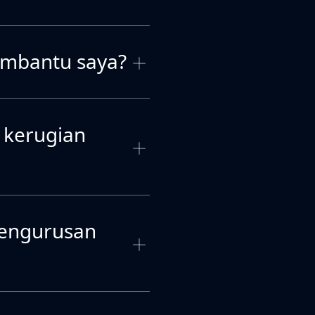
embantu saya?
 kerugian
pengurusan