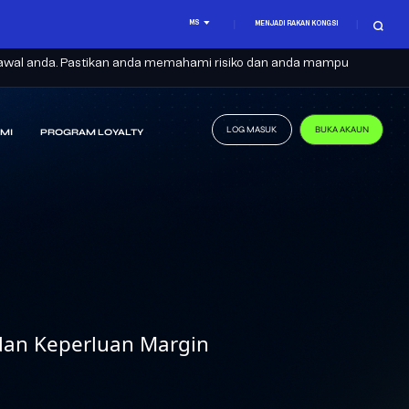
MS
MENJADI RAKAN KONGSI
it awal anda. Pastikan anda memahami risiko dan anda mampu
LOG MASUK
BUKA AKAUN
MI
PROGRAM LOYALTY
dan Keperluan Margin