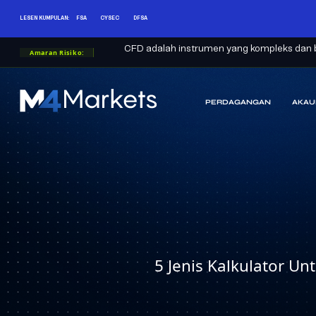
LESEN KUMPULAN:
FSA
CYSEC
DFSA
CFD adalah instrumen yang kompleks dan b
Amaran Risiko:
PERDAGANGAN
AKAU
M4Markets
-
CFD
Trading
Regulated
Broker
5 Jenis Kalkulator 