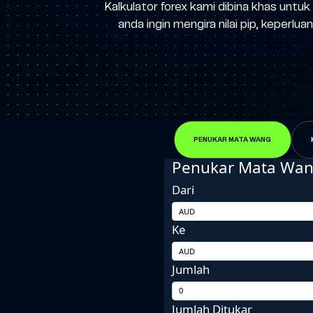
Kalkulator forex kami dibina khas unt
anda ingin mengira nilai pip, kepe
PENUKAR MATA WANG
Penukar Mata Wa
Dari
Ke
Jumlah
Jumlah Ditukar