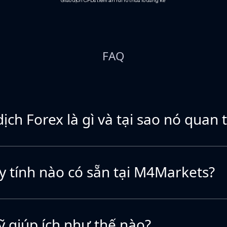
Giao dịch CFDs tiềm ẩn rủi ro thua lỗ đáng kể
FAQ
ịch Forex là gì và tại sao nó quan 
 tính nào có sẵn tại M4Markets?
ỹ giúp ích như thế nào?