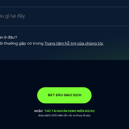
ần ở đâu?
hỏi thường gặp có trong
Trung tâm hỗ trợ của chúng tôi.
BẮT ĐẦU GIAO DỊCH
HOẶC
THỬ TÀI KHOẢN DEMO MIỄN RỦI RO
Giao dịch CFD tiềm ẩn rủi ro thua lỗ cao.