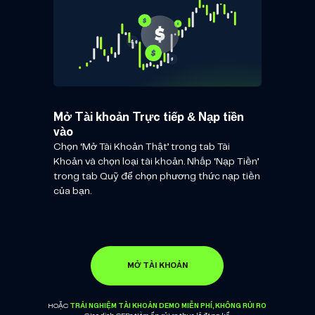
Mở Tài khoản Trực tiếp & Nạp tiền
vào
Chọn ‘Mở Tài Khoản Thật’ trong tab Tài
Khoản và chọn loại tài khoản. Nhấp ‘Nạp Tiền’
trong tab Quỹ để chọn phương thức nạp tiền
của bạn.
MỞ TÀI KHOẢN
TRẢI NGHIỆM TÀI KHOẢN DEMO MIỄN PHÍ, KHÔNG RỦI RO
HOẶC