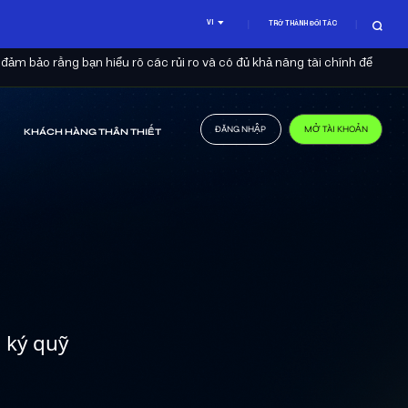
VI
TRỞ THÀNH ĐỐI TÁC
 đảm bảo rằng bạn hiểu rõ các rủi ro và có đủ khả năng tài chính để
ĐĂNG NHẬP
MỞ TÀI KHOẢN
KHÁCH HÀNG THÂN THIẾT
u ký quỹ