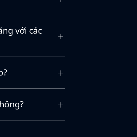
ăng với các
o?
không?