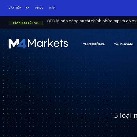
GIẤY PHÉP:
FSA
CYSEC
DFSA
CFD là các công cụ tài chính phức tạp và có mức
Cảnh báo rủi ro:
THỊ TRƯỜNG
TÀI KHOẢN
M4Markets
-
CFD
Trading
Regulated
Broker
5 loại 