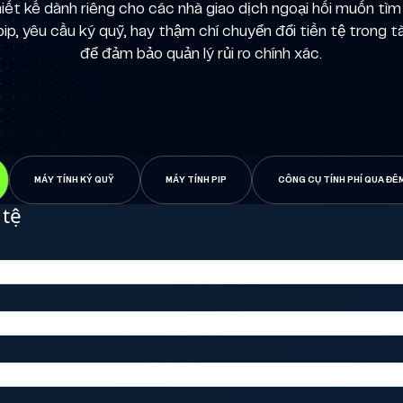
iết kế dành riêng cho các nhà giao dịch ngoại hối muốn tìm
pip, yêu cầu ký quỹ, hay thậm chí chuyển đổi tiền tệ trong t
để đảm bảo quản lý rủi ro chính xác.
MÁY TÍNH KÝ QUỸ
MÁY TÍNH PIP
CÔNG CỤ TÍNH PHÍ QUA ĐÊ
 tệ