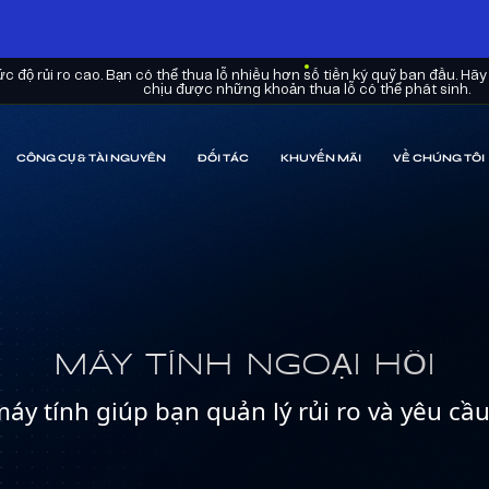
 độ rủi ro cao. Bạn có thể thua lỗ nhiều hơn số tiền ký quỹ ban đầu. Hãy
chịu được những khoản thua lỗ có thể phát sinh.
CÔNG CỤ & TÀI NGUYÊN
ĐỐI TÁC
KHUYẾN MÃI
VỀ CHÚNG TÔI
MÁY TÍNH NGOẠI HỐI
máy tính giúp bạn quản lý rủi ro và yêu cầ