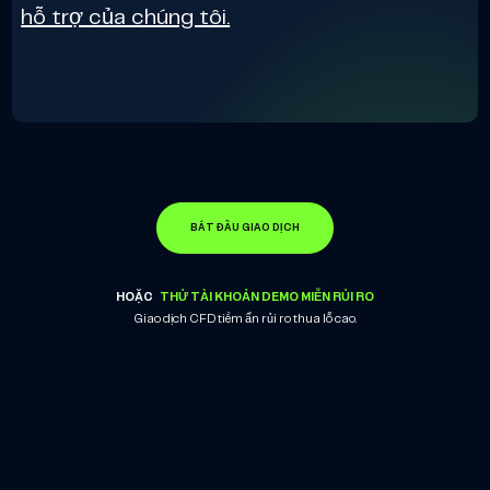
hỗ trợ của chúng tôi.
BẮT ĐẦU GIAO DỊCH
HOẶC
THỬ TÀI KHOẢN DEMO MIỄN RỦI RO
Giao dịch CFD tiềm ẩn rủi ro thua lỗ cao.