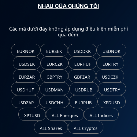
NHAU CỦA CHÚNG TÔI
Các mã dưới đây không áp dụng điều kiện miễn phí
qua đêm:
EURNOK
EURSEK
USDDKK
USDNOK
USDSEK
EURCZK
EURHUF
EURTRY
EURZAR
GBPTRY
GBPZAR
USDCZK
USDHUF
USDMXN
USDRUB
USDTRY
USDZAR
USDCNH
EURRUB
XPDUSD
XPTUSD
ALL Energies
ALL Indices
ALL Shares
ALL Cryptos