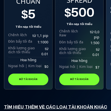
SPREAD
CHUẨN
$500
$5
Tiền nạp tối thiểu
Tiền nạp tối thiểu
Chênh lệch
từ 0,0
Chênh lệch
Raw
từ 1,1 pip
pip
Đòn bẩy tối đa
1:1000
Đòn bẩy tối đa
1:500
Khối lượng giao
từ
Khối lượng giao
từ
dịch tối thiểu
dịch tối thiểu
0.01
0.01
Hoa hồng
Hoa hồng
Ngoại hối | Kim loại
$0
Ngoại hối | Kim loại
$7
MỞ TÀI KHOẢN
MỞ TÀI KHOẢN
TÌM HIỂU THÊM VỀ CÁC LOẠI TÀI KHOẢN KHÁC