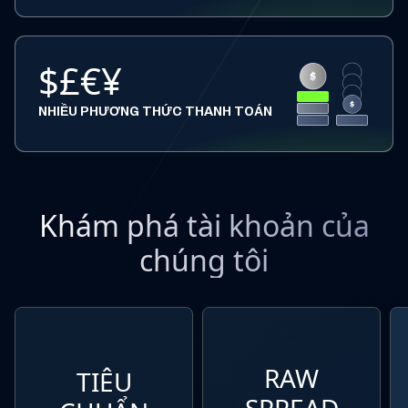
$£€¥
NHIỀU PHƯƠNG THỨC THANH TOÁN
Khám phá tài khoản của
chúng tôi
RAW
TIÊU