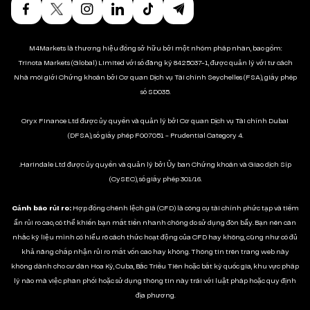
M4Markets là thương hiệu đồng sở hữu bởi một nhóm pháp nhân, bao gồm:
Trinota Markets (Global) Limited với số đăng ký 8425037-1, được quản lý với tư cách
Nhà môi giới Chứng khoán bởi Cơ quan Dịch vụ Tài chính Seychelles (FSA), giấy phép
số SD035.
Oryx Finance Ltd được ủy quyền và quản lý bởi Cơ quan Dịch vụ Tài chính Dubai
(DFSA), số giấy phép F007051 - Prudential Category 4.
.Harindale Ltd được ủy quyền và quản lý bởi Ủy ban Chứng khoán và Giao dịch Síp
(CySEC), số giấy phép 301/16.
Cảnh báo rủi ro:
Hợp đồng chênh lệch giá (CFD) là công cụ tài chính phức tạp và tiềm
ẩn rủi ro cao, có thể khiến bạn mất tiền nhanh chóng do sử dụng đòn bẩy. Bạn nên cân
nhắc kỹ liệu mình có hiểu rõ cách thức hoạt động của CFD hay không, cũng như có đủ
khả năng chấp nhận rủi ro mất vốn cao hay không. Thông tin trên trang web này
không dành cho cư dân Hoa Kỳ, Cuba, Bắc Triều Tiên hoặc bất kỳ quốc gia, khu vực pháp
lý nào mà việc phân phối hoặc sử dụng thông tin này trái với luật pháp hoặc quy định
địa phương.