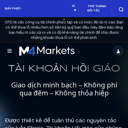
VI
TRỞ THÀNH
GIẤY PHÉP
ĐỐI TÁC
CFD là các công cụ tài chính phức tạp và có mức độ rủi ro cao. Bạn
có thể thua lỗ nhiều hơn số tiền ký quỹ ban đầu. Hãy đảm bảo rằng
bạn hiểu rõ các rủi ro và có đủ khả năng tài chính để chịu được
những khoản thua lỗ có thể phát sinh.
M4Markets
-
TÀI KHOẢN HỒI GIÁO
CFD
Giao dịch minh bạch – Không phí
Trading
qua đêm – Không thỏa hiệp
Regulated
Broker
Được thiết kế để tuân thủ các nguyên tắc