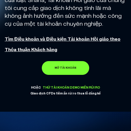
của luật Sharia, Tài khoản Hồi giáo của chúng
tôi cung cấp giao dịch không tính lãi mà
không ảnh hưởng đến sức mạnh hoặc công
cụ của một tài khoản chuyên nghiệp.
Tìm Điều khoản và Điều kiện Tài khoản Hồi giáo theo
Thỏa thuận Khách hàng
MỞ TÀI KHOẢN
HOẶC
THỬ TÀI KHOẢN DEMO MIỄN RỦI RO
Giao dịch CFDs tiềm ẩn rủi ro thua lỗ đáng kể