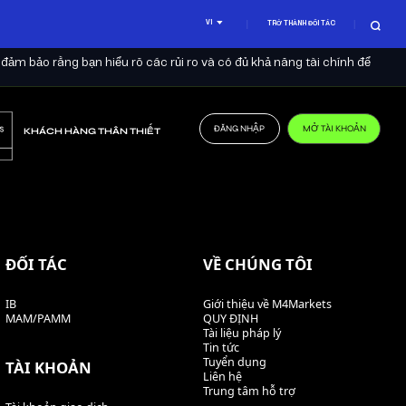
VI
TRỞ THÀNH ĐỐI TÁC
 đảm bảo rằng bạn hiểu rõ các rủi ro và có đủ khả năng tài chính để
ĐĂNG NHẬP
MỞ TÀI KHOẢN
KHÁCH HÀNG THÂN THIẾT
ĐỐI TÁC
VỀ CHÚNG TÔI
IB
Giới thiệu về M4Markets
MAM/PAMM
QUY ĐỊNH
Tài liệu pháp lý
Tin tức
Tuyển dụng
TÀI KHOẢN
Liên hệ
Trung tâm hỗ trợ