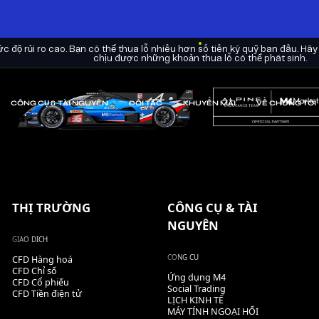
 độ rủi ro cao. Bạn có thể thua lỗ nhiều hơn số tiền ký quỹ ban đầu. Hãy
chịu được những khoản thua lỗ có thể phát sinh.
CÔNG CỤ & TÀI NGUYÊN
ĐỐI TÁC
KHUYẾN MÃI
VỀ CHÚNG TÔI
THỊ TRƯỜNG
CÔNG CỤ & TÀI
NGUYÊN
GIAO DỊCH
CÔNG CỤ
CFD Hàng hoá
CFD Chỉ số
Ứng dụng M4
CFD Cổ phiếu
Social Trading
CFD Tiền điện tử
LỊCH KINH TẾ
MÁY TÍNH NGOẠI HỐI