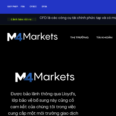
VỀ CHÚNG TÔI
GIẤY PHÉP:
FSA
CYSEC
DFSA
CFD là các công cụ tài chính phức tạp và có mức
Cảnh báo rủi ro:
THỊ TRƯỜNG
TÀI KHOẢN
M4Markets
-
CFD
Trading
Regulated
Broker
M4Markets
-
CFD
Trading
Được bảo lãnh thông qua Lloyd’s,
Regulated
lớp bảo vệ bổ sung này củng cố
Broker
cam kết của chúng tôi trong việc
cung cấp một môi trường giao dịch