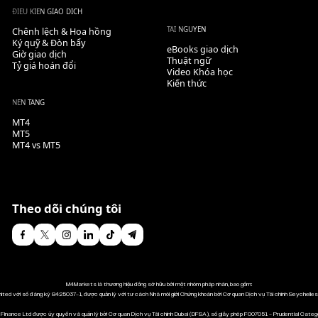
ĐIỀU KIỆN GIAO DỊCH
TÀI NGUYÊN
Chênh lệch & Hoa hồng
Ký quỹ & Đòn bẩy
eBooks giao dịch
Giờ giao dịch
Thuật ngữ
Tỷ giá hoán đổi
Video Khóa học
Kiến thức
NỀN TẢNG
MT4
MT5
MT4 vs MT5
Theo dõi chúng tôi
M4Markets là thương hiệu đồng sở hữu bởi một nhóm pháp nhân, bao gồm:
mited với số đăng ký 8425037-1, được quản lý với tư cách Nhà môi giới Chứng khoán bởi Cơ quan Dịch vụ Tài chính Seychelle
Finance Ltd được ủy quyền và quản lý bởi Cơ quan Dịch vụ Tài chính Dubai (DFSA), số giấy phép F007051 - Prudential Categ