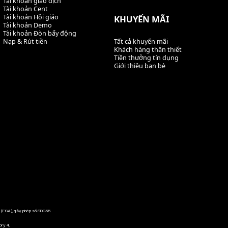
Tài khoản giao dịch
Tài khoản Cent
Tài khoản Hồi giáo
KHUYẾN MÃI
Tài khoản Demo
Tài khoản Đòn bẩy động
Nạp & Rút tiền
Tất cả khuyến mãi
Khách hàng thân thiết
Tiền thưởng tín dụng
Giới thiệu bạn bè
s (FSA), giấy phép số SD035.
ory 4.