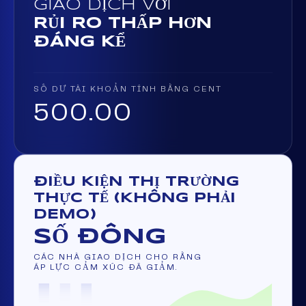
GIAO DỊCH VỚI
RỦI RO THẤP HƠN
ĐÁNG KỂ
SỐ DƯ TÀI KHOẢN TÍNH BẰNG CENT
500.00
ĐIỀU KIỆN THỊ TRƯỜNG
THỰC TẾ (KHÔNG PHẢI
DEMO)
SỐ ĐÔNG
CÁC NHÀ GIAO DỊCH CHO RẰNG
ÁP LỰC CẢM XÚC ĐÃ GIẢM.