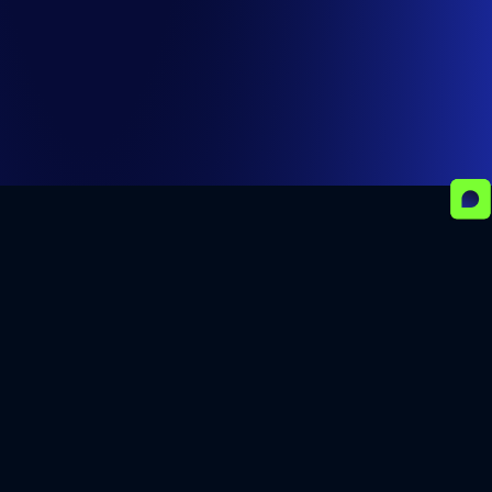
MỘT CÁCH THÔNG MINH
HƠN
ĐỂ BẮT ĐẦU GIAO
DỊCH
Tài khoản USD cho phép bạn giao dịch bằng xu
thay vì đô la,
mang lại cho bạn trải nghiệm thị trường tương tự
với rủi ro tài chính thấp hơn đáng kể.
Thích hợp
cho: