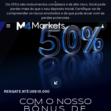
Os CFDs são instrumentos complexos e de alto risco. Você pode
PT-
TORNE-SE
perder mais do que o seu depósito inicial. Certifique-se de
BR
LICENÇAS DO GRUPO
UM
PARCEIRO
compreender os riscos envolvidos e de que pode arcar com as
perdas potenciais.
M4Markets
-
CFD
Trading
Regulated
Broker
RESGATE ATÉ US$ 10.000
PARCEIROS OFICIAIS DE
COM O NOSSO
EQUIPE DE
GANHE.
RESISTÊNCIA ALPINA
BÔNUS DE
RESGATE.