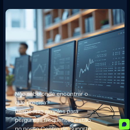
Não sabe onde encontrar o
que precisa?
Respostas simples para
perguntas frequentes estão
no nosso
Centro de Suporte.