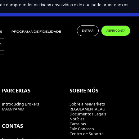
se de compreender os riscos envolvidos e de que pode arcar com as
PT-BR
TORNE-SE UM PARCEIRO
ENTRAR
ABRIR CONTA
S
PROGRAMA DE FIDELIDADE
PARCERIAS
SOBRE NÓS
Introducing Brokers
Sobre a M4Markets
MAM/PAMM
REGULAMENTAÇÃO
Documentos Legais
Notícias
Carreiras
CONTAS
Fale Conosco
Centro de Suporte