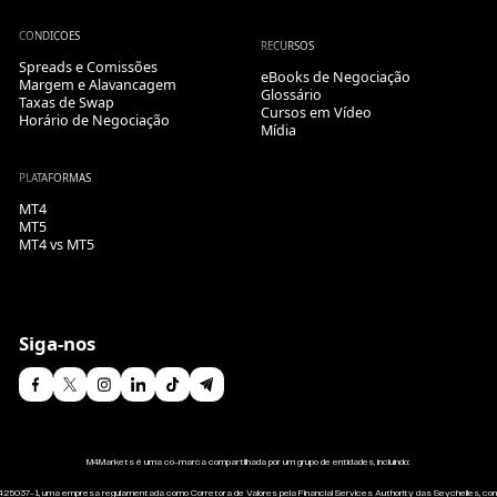
CONDIÇÕES
RECURSOS
Spreads e Comissões
eBooks de Negociação
Margem e Alavancagem
Glossário
Taxas de Swap
Cursos em Vídeo
Horário de Negociação
Mídia
PLATAFORMAS
MT4
MT5
MT4 vs MT5
Siga-nos
M4Markets é uma co-marca compartilhada por um grupo de entidades, incluindo:
 8425037-1, uma empresa regulamentada como Corretora de Valores pela Financial Services Authority das Seychelles, com l