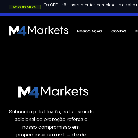
Mercados
Os CFDs são instrumentos complexos e de alto ri
Aviso de Risco:
LICENÇAS DO GRUPO:
FSA
CYSEC
DFSA
NEGOCIAÇÃO
CONTAS
F
M4Markets
-
CFD
Trading
Regulated
Broker
M4Markets
-
CFD
Trading
Subscrita pela Lloyd’s, esta camada
Regulated
adicional de proteção reforça o
Broker
nosso compromisso em
proporcionar um ambiente de