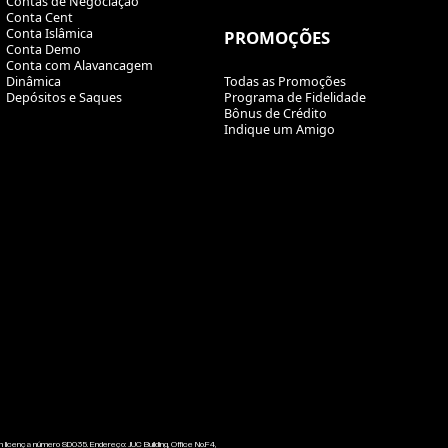
Contas de Negociação
Conta Cent
Conta Islâmica
PROMOÇÕES
Conta Demo
Conta com Alavancagem
Dinâmica
Todas as Promoções
Depósitos e Saques
Programa de Fidelidade
Bônus de Crédito
Indique um Amigo
icença número SD035. Endereço: JUC Building, Office No.F4,