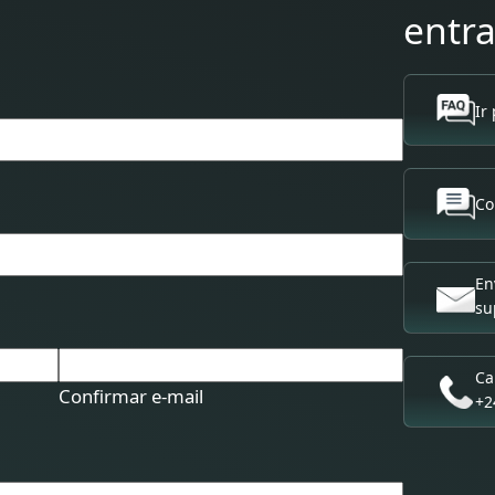
entr
Ir
Co
En
su
Ca
Confirmar e-mail
+2