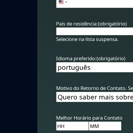
+1
United
States
+1
País de residência:
(obrigatório)
Selecione na lista suspensa.
Idioma preferido:
(obrigatório)
Motivo do Retorno de Contato. Se
Melhor Horário para Contato