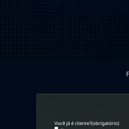
Você já é cliente?
(obrigatório)