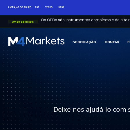
LICENÇAS DO GRUPO:
FSA
CYSEC
DFSA
Os CFDs são instrumentos complexos e de alto ri
Aviso de Risco:
NEGOCIAÇÃO
CONTAS
F
M4Markets
-
CFD
Trading
Regulated
Broker
Deixe-nos ajudá-lo com 