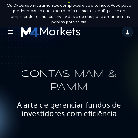
Os CFDs são instrumentos complexos e de alto risco. Você pode
PT-
TORNE-SE
perder mais do que o seu depósito inicial. Certifique-se de
BR
LICENÇAS DO GRUPO
UM
PARCEIRO
compreender os riscos envolvidos e de que pode arcar com as
perdas potenciais.
M4Markets
-
CFD
Trading
CONTAS MAM &
Regulated
PAMM
Broker
A arte de gerenciar fundos de
investidores com eficiência