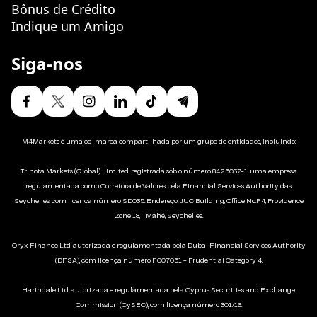
Bônus de Crédito
Indique um Amigo
Siga-nos
M4Markets é uma co-marca compartilhada por um grupo de entidades, incluindo:
Trinota Markets (Global) Limited, registrada sob o número 8425037-1, uma empresa
regulamentada como Corretora de Valores pela Financial Services Authority das
Seychelles, com licença número SD035. Endereço: JUC Building, Office No.F4, Providence
Zone 18, Mahé, Seychelles.
Oryx Finance Ltd, autorizada e regulamentada pela Dubai Financial Services Authority
(DFSA), com licença número F007051 - Prudential Category 4.
Harindale Ltd, autorizada e regulamentada pela Cyprus Securities and Exchange
Commission (CySEC), com licença número 301/16.