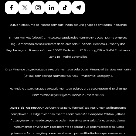
M4Markets é uma co-marca compartilhada por um grupo de entidades, incluindo:
Trinota Markets (Global) Limited, registrada sob o número 8425037-1, uma empresa
regulamentada como Corretora de Valores pela Financial Services Authority das
Seychelles, com licença número SD035. Endereço: JUC Building, Office No.F4, Providence
Zone 18, Mahé, Seychelles.
Oryx Finance Ltd, autorizada e regulamentada pela Dubai Financial Services Authority
(DFSA), com licença número F007051 - Prudential Category 4.
Harindale Ltd, autorizada e regulamentada pela Cyprus Securities and Exchange
Commission (CySEC), com licença número 301/16.
Aviso de Risco:
Os CFDs (Contratos por Diferença) são instrumentos financeiros
complexos que exigem conhecimento e compreensão avançados. Estão sujeitos a
flutuações extremas de preço que podem torná-los sem valor. A negociação desses
instrumentos envolve um risco inerente de perdas que podem exceder os lucros
potenciais. As transações podem resultar em perdas ilimitadas superiores ao valor