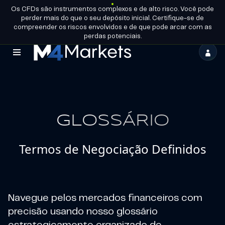
Os CFDs são instrumentos complexos e de alto risco. Você pode
PT-
TORNE-SE
perder mais do que o seu depósito inicial. Certifique-se de
BR
LICENÇAS DO GRUPO
UM
PARCEIRO
compreender os riscos envolvidos e de que pode arcar com as
perdas potenciais.
M4Markets
-
CFD
Trading
GLOSSÁRIO
Regulated
Termos de Negociação Definidos
Broker
Navegue pelos mercados financeiros com
precisão usando nosso glossário