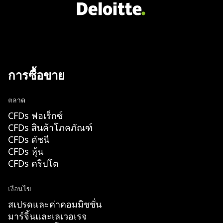
การซื้อขาย
ตลาด
CFDs ฟอเร็กซ์
CFDs สินค้าโภคภัณฑ์
CFDs ดัชนี
CFDs หุ้น
CFDs คริปโต
เงื่อนไข
สเปรดและค่าคอมมิชชั่น
มาร์จิ้นและเลเวอเรจ