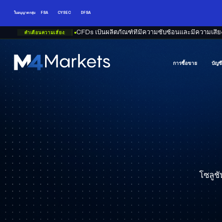
ใบอนุญาตกลุ่ม
FSA
CYSEC
DFSA
คำเตือนความเสี่ยง:
CFDs เป็นผลิตภัณฑ์ที่มีความซับซ้อนและมีความเสี่ยง
การซื้อขาย
บัญช
M4Markets
-
CFD
Trading
Regulated
Broker
โซลูช