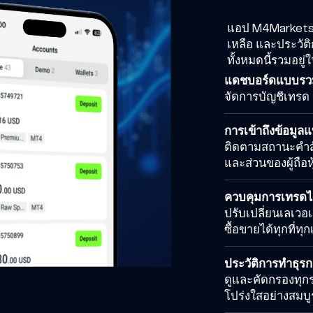
แอป M4Markets 
เหลือ และประวั
ทั้งหมดนี้รวมอย
แดชบอร์ดแบบรวม
จัดการบัญชีเทรด
การเข้าถึงข้อมูล
ติดตามสถานะคำสั่ง
และส่วนของผู้ถือหุ
ควบคุมการเทรดได้
ปรับเปลี่ยนเลเวอ
ซื้อขายได้ทุกที่ทุ
ประวัติการทำธุร
ดูและคัดกรองทุก
โปร่งใสอย่างสมบู