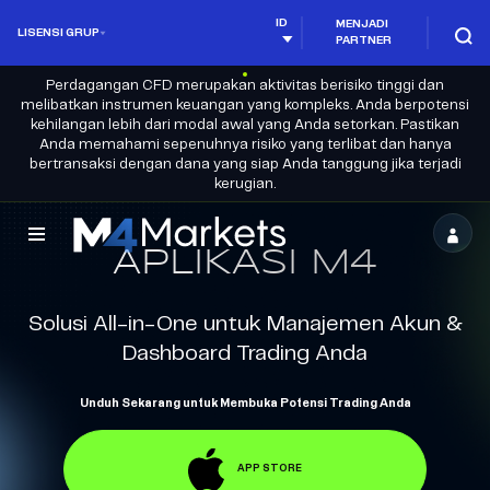
ID
MENJADI
LISENSI GRUP
PARTNER
Perdagangan CFD merupakan aktivitas berisiko tinggi dan
melibatkan instrumen keuangan yang kompleks. Anda berpotensi
kehilangan lebih dari modal awal yang Anda setorkan. Pastikan
Anda memahami sepenuhnya risiko yang terlibat dan hanya
bertransaksi dengan dana yang siap Anda tanggung jika terjadi
kerugian.
M4Markets
APLIKASI M4
-
CFD
Solusi All-in-One untuk Manajemen Akun &
Dashboard Trading Anda
Trading
Regulated
Unduh Sekarang untuk Membuka Potensi Trading Anda
Broker
APP STORE