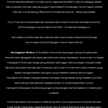
Trinota Markets (Global) Limited, nomor registrasi 8425037-1, berizin sebagai Dealer
Sekuritas dari Otoritas Jasa Keuangan Seychelles (FSA) dengan nomor lisensi SD035.
Alamat: JUC Building, Office No.F4, Providence Zone 18, Mahé, Seychelles.
Oryx Finance Ltd, diotorisasi dan diawasi oleh Dubai Financial Services Authority
(DFSA) dengan nomor lisensi F007051 – Prudential Category 4.
Harindale Ltd, diotorisasi dan diawasi oleh Cyprus Securities and Exchange
Commission (CySEC) dengan nomor lisensi 301/16.
Peringatan Risiko:
CFD adalah instrumen keuangan yang kompleks dan
memerlukan pengetahuan serta pemahaman yang mendalam. Instrumen ini dapat
mengalami fluktuasi harga yang ekstrem sehingga nilainya dapat menjadi tidak
bernilai. Aktivitas membeli dan menjual instrumen ini memiliki risiko inheren yang
dapat mengakibatkan kerugian yang melebihi potensi keuntungan.
Transaksi CFD dapat mengakibatkan kerugian tanpa batas yang melebihi jumlah
dana yang Anda setorkan kepada broker ini. Anda disarankan untuk
mempertimbangkan kondisi keuangan Anda dengan cermat sebelum melakukan
investasi.
Informasi dalam situs web ini tidak ditujukan untuk penduduk Amerika Serikat,
Kuba, Korea Utara, atau negara/wilayah lain di mana distribusi atau penggunaan