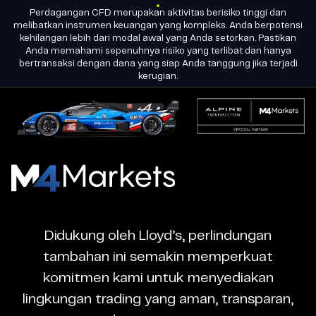
PLATFORM
Perdagangan CFD merupakan aktivitas berisiko tinggi dan
ID
MENJADI
LISENSI GRUP
melibatkan instrumen keuangan yang kompleks. Anda berpotensi
PARTNER
kehilangan lebih dari modal awal yang Anda setorkan. Pastikan
Anda memahami sepenuhnya risiko yang terlibat dan hanya
bertransaksi dengan dana yang siap Anda tanggung jika terjadi
M4Markets
kerugian.
-
CFD
Trading
Regulated
M4Markets
Broker
-
CFD
Didukung oleh Lloyd’s, perlindungan
Trading
tambahan ini semakin memperkuat
Regulated
komitmen kami untuk menyediakan
Broker
lingkungan trading yang aman, transparan,