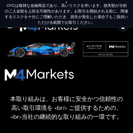
プラットフォーム
CFDは複雑な金融商品であり、高いリスクを伴います。損失額が当初
JA
パートナー申
グループライセンス
のご入金額を上回る可能性があります。お取引を開始される前に、関連
請
するリスクを十分にご理解いただき、損失が発生した場合でもご負担い
ただける範囲でお取引ください。
M4Markets
-
CFD
Trading
Regulated
M4Markets
Broker
-
CFD
本取り組みは、お客様に安全かつ信頼性の
Trading
高い取引環境を <br/> ご提供するための、
Regulated
<br>当社の継続的な取り組みの一環です。
Broker