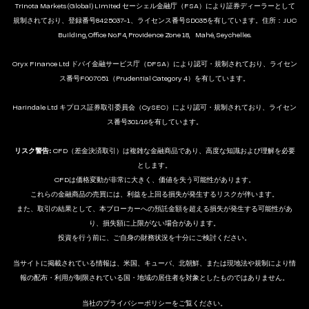
Trinota Markets (Global) Limited セーシェル金融庁（FSA）により証券ディーラーとして
規制されており、登録番号8425037-1、ライセンス番号SD035を有しています。住所：JUC
Building, Office No.F4, Providence Zone 18, Mahé, Seychelles.
Oryx Finance Ltd ドバイ金融サービス庁（DFSA）により認可・規制されており、ライセン
ス番号F007051（Prudential Category 4）を有しています。
Harindale Ltd キプロス証券取引委員会（CySEC）により認可・規制されており、ライセン
ス番号301/16を有しています。
リスク警告:
CFD（差金決済取引）は複雑な金融商品であり、高度な知識および理解を必要
とします。
CFDは価格変動が非常に大きく、価値を失う可能性があります。
これらの金融商品の売買には、利益を上回る損失が発生するリスクが伴います。
また、取引の結果として、本ブローカーへの預託金額を超える損失が発生する可能性があ
り、損失額に上限がない場合があります。
投資を行う前に、ご自身の財務状況を十分にご検討ください。
当サイトに掲載されている情報は、米国、キューバ、北朝鮮、または現地法や規制により情
報の配布・利用が制限されている国・地域の居住者を対象としたものではありません。
当社のプライバシーポリシーをご覧ください。