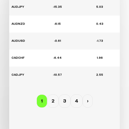
AUDJPY
-15.35
5.03
AUDNZD
-6.15
0.43
AUDUSD
-0.61
-1.73
CADCHF
-6.44
1.96
CADJPY
-10.57
2.55
1
2
3
4
›