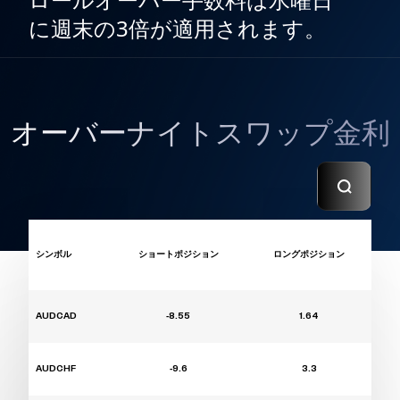
に週末の3倍が適用されます。
オーバーナイトスワップ金利
シンボル
ショートポジション
ロングポジション
AUDCAD
-8.55
1.64
AUDCHF
-9.6
3.3