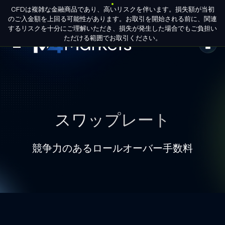
CFDは複雑な金融商品であり、高いリスクを伴います。損失額が当初
JA
パートナー申
グループライセンス
のご入金額を上回る可能性があります。お取引を開始される前に、関連
請
するリスクを十分にご理解いただき、損失が発生した場合でもご負担い
ただける範囲でお取引ください。
M4Markets
-
CFD
Trading
スワップレート
Regulated
Broker
競争力のあるロールオーバー手数料