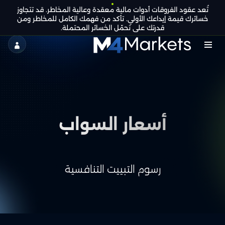
تُعد عقود الفروقات أدوات مالية معقدة وعالية المخاطر. قد تتجاوز
AR
كن
التراخيص الجماعية
خسائرك قيمة إيداعك الأولي. تأكد من فهمك الكامل للمخاطر ومن
شريكًا
قدرتك على تحمّل الخسائر المحتملة.
M4Markets
-
CFD
Trading
أسعار السواب
Regulated
Broker
رسوم التبييت التنافسية