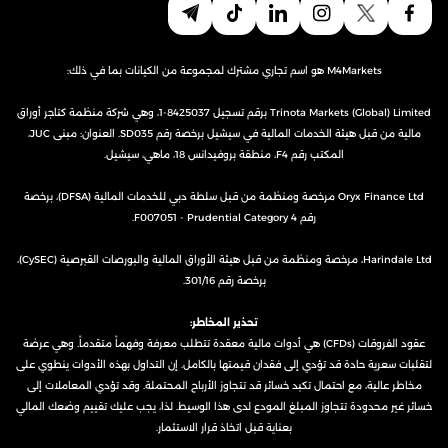
M4Markets هو اسم تجاري مشترك لمجموعة من الكيانات بما في ذلك:
Trinota Markets (Global) Limited برقم تسجيل 8425037-1، وهي شركة منظمة كتاجر أوراق
مالية من قبل هيئة الخدمات المالية في سيشيل برخصة رقم SD035. العنوان: مبنى JUC،
المكتب رقم F4، منطقة بروفيدانس 18، ماهي، سيشيل.
Oryx Finance Ltd مرخصة ومنظمة من قبل سلطة دبي للخدمات المالية (DFSA)، برخصة
رقم F007051 - Prudential Category 4.
Harindale Ltd، مرخصة ومنظمة من قبل هيئة الأوراق المالية والبورصات القبرصية (CySEC)،
برخصة رقم 301/16.
تحذير المخاطر:
عقود الفروقات (CFDs) هي أدوات مالية معقدة تتطلب معرفة وفهماً متقدماً. وهي عرضة
لتقلبات سعرية حادة قد تؤدي إلى فقدان قيمتها بالكامل. إن التداول بهذه الأدوات ينطوي على
مخاطر عالية، مع احتمال تكبد خسائر قد تتجاوز الأرباح المحتملة. وقد تؤدي المعاملات إلى
خسائر غير محدودة تتجاوز المبلغ المودع لدى هذا الوسيط. لذا، يجب عليك تقييم وضعك المالي
بعناية قبل اتخاذ قرار الاستثمار.