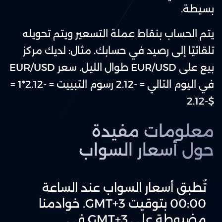
بسيطة.
يتم الحساب بنقاط عملة التسعير ويتم تحويله
تلقائيًا إلى رصيد في حسابك. مثال: لديك مركز
بيع على EUR/USD طوال الليل. سعر EUR/USD
في اليوم التالي = -2.12 رسوم التبييت = -2.12*1 =
$-2.12
معلومات مفيدة
حول أسعار السواب
تُطبق أسعار السواب عند الساعة
00:00 بتوقيت GMT+3. خوادمنا
مضبوطة على GMT+3 في