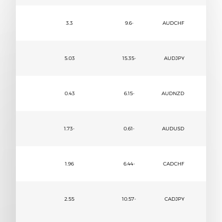
3.3
-9.6
AUDCHF
5.03
-15.35
AUDJPY
0.43
-6.15
AUDNZD
-1.73
-0.61
AUDUSD
1.96
-6.44
CADCHF
2.55
-10.57
CADJPY