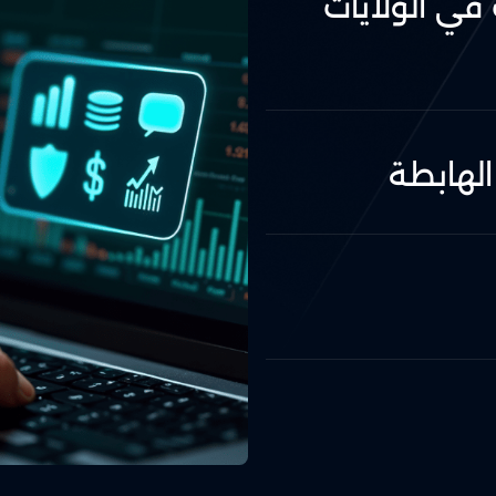
في الولايات
الهابطة