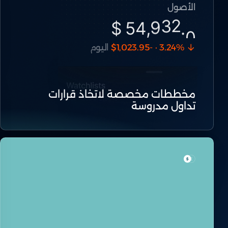
الأصول
9
3
6
,54 $
.
4
3.24% · -$1,023.95
اليوم
مخططات مخصصة لاتخاذ قرارات
تداول مدروسة