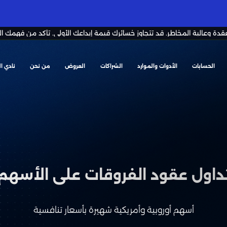
قدة وعالية المخاطر. قد تتجاوز خسائرك قيمة إيداعك الأولي. تأكد من فهمك ا
الحسابات
الأدوات والموارد
الشراكات
العروض
من نحن
نادي ا
داول عقود الفروقات على الأسهم
أسهم أوروبية وأمريكية شهيرة بأسعار تنافسية