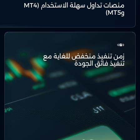
منصات تداول سهلة الاستخدام (MT4
وMT5)
زمن تنفيذ منخفض للغاية مع
تنفيذ فائق الجودة