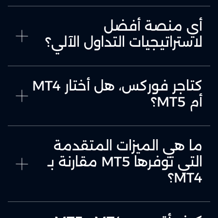
أي منصة أفضل
لاستراتيجيات التداول الآلي؟
كتاجر فوركس، هل أختار MT4
أم MT5؟
ما هي الميزات المتقدمة
التي توفرها MT5 مقارنة بـ
MT4؟