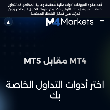
تُعد عقود الفروقات أدوات مالية معقدة وعالية المخاطر. قد تتجاوز
AR
كن
التراخيص الجماعية
خسائرك قيمة إيداعك الأولي. تأكد من فهمك الكامل للمخاطر ومن
شريكًا
قدرتك على تحمّل الخسائر المحتملة.
M4Markets
-
CFD
Trading
MT4 مقابل MT5
Regulated
Broker
اختر أدوات التداول الخاصة
بك