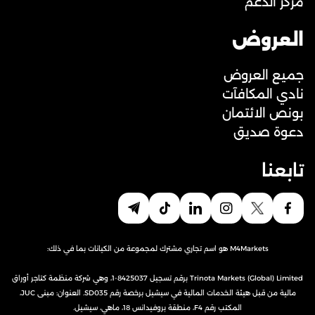
مركز الدعم
العروض
جميع العروض
نادي المكافآت
بونص الائتمان
دعوة صديق
تابعنا
M4Markets هو اسم تجاري مشترك لمجموعة من الكيانات بما في ذلك:
Trinota Markets (Global) Limited برقم تسجيل 8425037-1، وهي شركة منظمة كتاجر أوراق
مالية من قبل هيئة الخدمات المالية في سيشيل برخصة رقم SD035. العنوان: مبنى JUC،
المكتب رقم F4، منطقة بروفيدانس 18، ماهي، سيشيل.