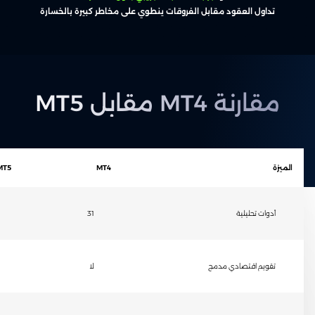
تداول العقود مقابل الفروقات ينطوي على مخاطر كبيرة بالخسارة
مقارنة MT4 مقابل MT5
الميزة
MT4
MT5
أدوات تحليلية
31
تقويم اقتصادي مدمج
لا