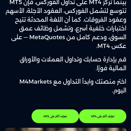
بينما تركز MT4 على تداول الفوركس، فإن MT5
تتوسع لتشمل الفوركس، العقود الآجلة، الأسهم
وعقود الفروقات. كما أن اللغة المحدثة تتيح
اختبارات خلفية أسرع، وتشمل وظائف عمق
السوق، ودعم كامل من MetaQuotes — على
عكس MT4.
قم بإدارة حسابك وتداول العملات والأوراق
المالية فورًا.
اختر منصتك وابدأ التداول مع M4Markets
اليوم.
تعرّف أكثر على MT4
تعرّف أكثر على MT5