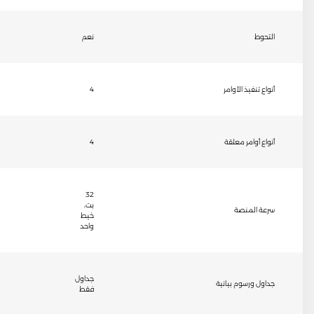
التحوط
نعم
أنواع تنفيذ الأوامر
4
أنواع أوامر معلقة
4
32
بت،
سرعة المنصة
خيط
واحد
جداول
جداول ورسوم بيانية
فقط