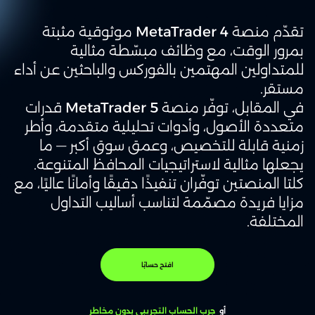
تقدّم منصة
MetaTrader 4
موثوقية مثبتة
بمرور الوقت، مع وظائف مبسّطة مثالية
للمتداولين المهتمين بالفوركس والباحثين عن أداء
مستقر.
في المقابل، توفّر منصة
MetaTrader 5
قدرات
متعددة الأصول، وأدوات تحليلية متقدمة، وأطر
زمنية قابلة للتخصيص، وعمق سوق أكبر — ما
يجعلها مثالية لاستراتيجيات المحافظ المتنوعة.
كلتا المنصتين توفّران تنفيذًا دقيقًا وأمانًا عاليًا، مع
مزايا فريدة مصمّمة لتناسب أساليب التداول
المختلفة.
افتح حسابًا
أو
جرب الحساب التجريبي بدون مخاطر