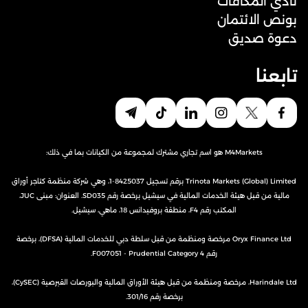
نادي المكافآت
بونص الائتمان
دعوة صديق
تابعنا
M4Markets هو اسم تجاري مشترك لمجموعة من الكيانات بما في ذلك:
Trinota Markets (Global) Limited برقم تسجيل 8425037-1، وهي شركة منظمة كتاجر أوراق
مالية من قبل هيئة الخدمات المالية في سيشيل برخصة رقم SD035. العنوان: مبنى JUC،
المكتب رقم F4، منطقة بروفيدانس 18، ماهي، سيشيل.
Oryx Finance Ltd مرخصة ومنظمة من قبل سلطة دبي للخدمات المالية (DFSA)، برخصة
رقم F007051 - Prudential Category 4.
Harindale Ltd، مرخصة ومنظمة من قبل هيئة الأوراق المالية والبورصات القبرصية (CySEC)،
برخصة رقم 301/16.