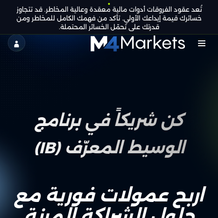
تُعد عقود الفروقات أدوات مالية معقدة وعالية المخاطر. قد تتجاوز
AR
كن
التراخيص الجماعية
خسائرك قيمة إيداعك الأولي. تأكد من فهمك الكامل للمخاطر ومن
شريكًا
قدرتك على تحمّل الخسائر المحتملة.
M4Markets
-
CFD
Trading
كن شريكاً في برنامج
Regulated
Broker
الوسيط المعرّف (IB)
اربح عمولات فورية مع
حلول الشراكة المرنة