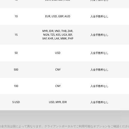
10
EUR, USD, GBP, AUD
入金手数料なし
MYR, IDR, VND, THB, ZAR,
15
NGN, TZS, KES, UGX, BIF,
入金手数料なし
XAF, KHR, LAK, MMK, PHP
50
USD
入金手数料なし
500
CNY
入金手数料なし
100
CNY
入金手数料なし
5 USD
USD, MYR, IDR
入金手数料なし
出金方法は国によって異なります。クライアントポータルでご利用可能なオプションをご確認くださ