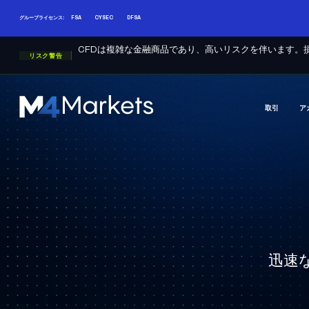
グループライセンス:
FSA
CYSEC
DFSA
CFDは複雑な金融商品であり、高いリスクを伴います。
リスク警告
取引
ア
M4Markets
-
CFD
Trading
Regulated
Broker
迅速な