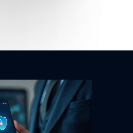
負いません。
。
する可能性があります。
課す権利を有します。
益の出金は、顧客名義の銀行口座にのみ送金できます。
引き出さなければなりません。
の責任を負いません。
へ返金される必要があります。
がかかります。
ら
です。
。