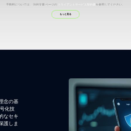
手数料については、 法的文書 ページの
クライアントサービス契約書
を参照してください。
初回入金の際は、入金内容の事前承認が必要です。それ以降の入金は自動的に行われます。
もっと見る
客様の入金が承認されるまでの間の市場の動きにより発生する可能性のある損失について、責任を
資金は、お客様の口座にのみ出金することができます。直接支払または第三者への支払はできません
お客様の銀行または支払いシステムが、当社の管理の及ばない取引手数料またはコミッションを適用
お客様の地域や出金方法によっては、手数料がかかる場合があります。
れていない取引口座から発生した出金依頼に対して、手数料や費用（支払い方法によって異なる）を
入金するために使用したのと同じ方法を使用し、同じ送金者に対してのみ行うことができます。 利
て入金を行なった場合、入金したときのその比率に基づいてそれぞれの支払い事業者を使って資金を
M4Marketsの処理時間に基づいています。M4Marketsは支払い事業者の処理時間に対して一切
SkrillとNetellerの支払いは日本ではご利用いただけません。
常、24営業時間以内に処理されます。 資金は、他の支払い方法を利用する前に、まず元の入金方法
て：管理手数料（取引活動なし）：入金後に取引が一切行われなかった場合、出金額の3％の手数料
自然な表現に調整していますが、必要に応じてさらにビジネス向けや丁寧な文体にもできますよ。
理念の基
に関してご質問やご不明な点がありましたら、お気軽にお問い合わせください
お問い合わせ先はこち
暗号化技
当社では、継続的に入金・出金方法を追加しています。何かご提案がありましたら、
ご連絡
ください
的なセキ
保護しま