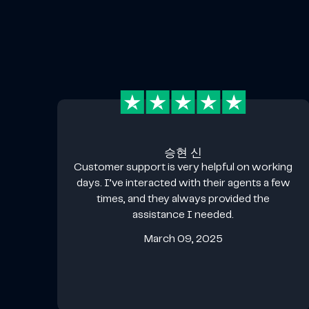
승현 신
Customer support is very helpful on working
days. I’ve interacted with their agents a few
times, and they always provided the
assistance I needed.
March 09, 2025