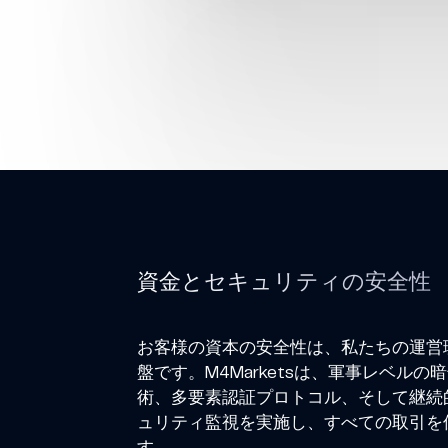
当社は、お
入金および出金の際、
当社は、取引が行わ
入金された資金の出金は、顧客がアカウントに資金を
複数の支払い事業者を経由し
出金の処理時間は、
資金とセキュリティの安全性
重要な出金情報: 出金は通
手数料につい
お客様の資本の安全性は、私たちの運営
入出金
盤です。M4Marketsは、軍事レベルの
術、多要素認証プロトコル、そして継続
ュリティ監視を実施し、すべての取引を