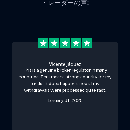
トレーダーの声:
Vicente Jáquez
This is a genuine broker regulator in many
countries. That means strong security for my
funds. It does happen since all my
withdrawals were processed quite fast.
January 31, 2025