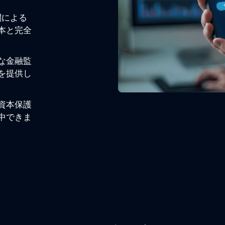
関による
本と完全
な金融監
を提供し
資本保護
中できま