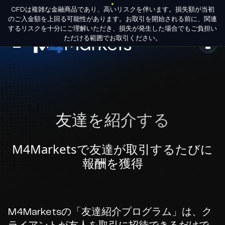
CFDは複雑な金融商品であり、高いリスクを伴います。損失額が当初
JA
パートナー申
グループライセンス
のご入金額を上回る可能性があります。お取引を開始される前に、関連
請
するリスクを十分にご理解いただき、損失が発生した場合でもご負担い
ただける範囲でお取引ください。
M4Markets
-
CFD
Trading
友達を紹介する
Regulated
Broker
M4Marketsで友達が取引するたびに
報酬を獲得
M4Marketsの「友達紹介プログラム」は、ク