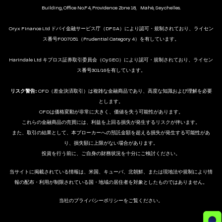
Building, Office No.F4, Providence Zone 18, Mahé, Seychelles.
Oryx Finance Ltd ドバイ金融サービス庁（DFSA）により認可・規制されており、ライセン
ス番号F007051（Prudential Category 4）を有しています。
Harindale Ltd キプロス証券取引委員会（CySEC）により認可・規制されており、ライセン
ス番号301/16を有しています。
リスク警告:
CFD（差金決済取引）は複雑な金融商品であり、高度な知識および理解を必要
とします。
CFDは価格変動が非常に大きく、価値を失う可能性があります。
これらの金融商品の売買には、利益を上回る損失が発生するリスクが伴います。
また、取引の結果として、本ブローカーへの預託金額を超える損失が発生する可能性があ
り、損失額に上限がない場合があります。
投資を行う前に、ご自身の財務状況を十分にご検討ください。
当サイトに掲載されている情報は、米国、キューバ、北朝鮮、または現地法や規制により情
報の配布・利用が制限されている国・地域の居住者を対象としたものではありません。
当社のプライバシーポリシーをご覧ください。