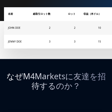
名前
総取引ロット数
ロット
収益（米ドル）
JOHN DOE
2
2
10
JENNY DOE
3
3
15
なぜM4Marketsに友達を招
待するのか？