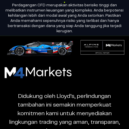
AKUN
Perdagangan CFD merupakan aktivitas berisiko tinggi dan
ID
MENJADI
LISENSI GRUP
melibatkan instrumen keuangan yang kompleks. Anda berpotensi
PARTNER
kehilangan lebih dari modal awal yang Anda setorkan. Pastikan
Anda memahami sepenuhnya risiko yang terlibat dan hanya
bertransaksi dengan dana yang siap Anda tanggung jika terjadi
M4Markets
kerugian.
-
CFD
Trading
Regulated
M4Markets
Broker
-
CFD
Didukung oleh Lloyd’s, perlindungan
Trading
tambahan ini semakin memperkuat
Regulated
komitmen kami untuk menyediakan
Broker
lingkungan trading yang aman, transparan,