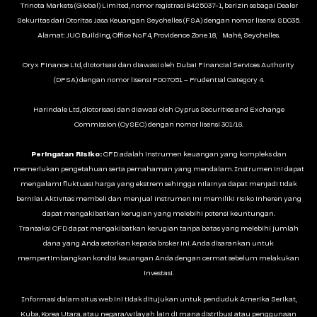
Trinota Markets (Global) Limited, nomor registrasi 8425037-1, berizin sebagai Dealer
Sekuritas dari Otoritas Jasa Keuangan Seychelles (FSA) dengan nomor lisensi SD035.
Alamat: JUC Building, Office No.F4, Providence Zone 18, Mahé, Seychelles.
Oryx Finance Ltd, diotorisasi dan diawasi oleh Dubai Financial Services Authority
(DFSA) dengan nomor lisensi F007051 – Prudential Category 4.
Harindale Ltd, diotorisasi dan diawasi oleh Cyprus Securities and Exchange
Commission (CySEC) dengan nomor lisensi 301/16.
Peringatan Risiko:
CFD adalah instrumen keuangan yang kompleks dan
memerlukan pengetahuan serta pemahaman yang mendalam. Instrumen ini dapat
mengalami fluktuasi harga yang ekstrem sehingga nilainya dapat menjadi tidak
bernilai. Aktivitas membeli dan menjual instrumen ini memiliki risiko inheren yang
dapat mengakibatkan kerugian yang melebihi potensi keuntungan.
Transaksi CFD dapat mengakibatkan kerugian tanpa batas yang melebihi jumlah
dana yang Anda setorkan kepada broker ini. Anda disarankan untuk
mempertimbangkan kondisi keuangan Anda dengan cermat sebelum melakukan
investasi.
Informasi dalam situs web ini tidak ditujukan untuk penduduk Amerika Serikat,
Kuba, Korea Utara, atau negara/wilayah lain di mana distribusi atau penggunaan