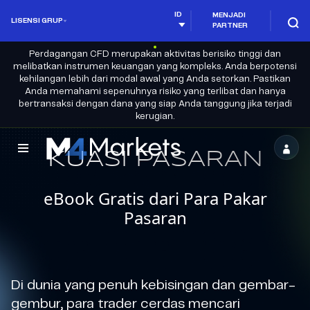
ID
MENJADI
LISENSI GRUP
PARTNER
Perdagangan CFD merupakan aktivitas berisiko tinggi dan
melibatkan instrumen keuangan yang kompleks. Anda berpotensi
kehilangan lebih dari modal awal yang Anda setorkan. Pastikan
Anda memahami sepenuhnya risiko yang terlibat dan hanya
bertransaksi dengan dana yang siap Anda tanggung jika terjadi
kerugian.
M4Markets
KUASI PASARAN
-
eBook Gratis dari Para Pakar
CFD
Pasaran
Trading
Regulated
Broker
Di dunia yang penuh kebisingan dan gembar-
gembur, para trader cerdas mencari