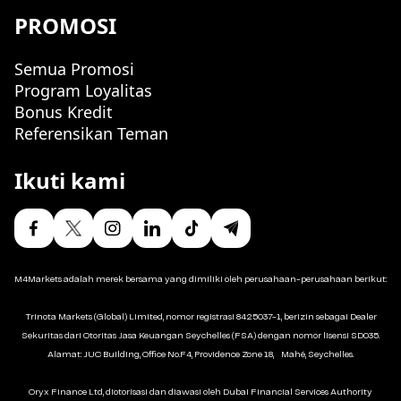
PROMOSI
Semua Promosi
Program Loyalitas
Bonus Kredit
Referensikan Teman
Ikuti kami
M4Markets adalah merek bersama yang dimiliki oleh perusahaan-perusahaan berikut:
Trinota Markets (Global) Limited, nomor registrasi 8425037-1, berizin sebagai Dealer
Sekuritas dari Otoritas Jasa Keuangan Seychelles (FSA) dengan nomor lisensi SD035.
Alamat: JUC Building, Office No.F4, Providence Zone 18, Mahé, Seychelles.
Oryx Finance Ltd, diotorisasi dan diawasi oleh Dubai Financial Services Authority