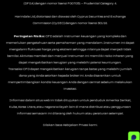
(DFSA) dengan nomor lisensi F007051 – Prudential Category 4.
Harindale Ltd, diotorisasi dan diawasi oleh Cyprus Securities and Exchange
Commission (CySEC) dengan nomor lisensi 301/16.
Peringatan Risiko:
CFD adalah instrumen keuangan yang kompleks dan
memerlukan pengetahuan serta pemahaman yang mendalam. Instrumen ini dapat
mengalami fluktuasi harga yang ekstrem sehingga nilainya dapat menjadi tidak
bernilai. Aktivitas membeli dan menjual instrumen ini memiliki risiko inheren yang
dapat mengakibatkan kerugian yang melebihi potensi keuntungan.
Transaksi CFD dapat mengakibatkan kerugian tanpa batas yang melebihi jumlah
dana yang Anda setorkan kepada broker ini. Anda disarankan untuk
mempertimbangkan kondisi keuangan Anda dengan cermat sebelum melakukan
investasi.
Informasi dalam situs web ini tidak ditujukan untuk penduduk Amerika Serikat,
Kuba, Korea Utara, atau negara/wilayah lain di mana distribusi atau penggunaan
informasi semacam ini dilarang oleh hukum atau peraturan setempat.
Silakan baca
Kebijakan Privasi
kami.