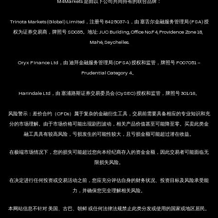
M4Markets 是由以下公司共同持有的联合品牌：
Trinota Markets (Global) Limited，注册号 8425037-1，由 塞舌尔金融服务管理局 (FSA) 授
权为证券交易商，牌照号 SD035。地址: JUC Building, Office No.F4, Providence Zone 18,
Mahé, Seychelles.
Oryx Finance Ltd，由 迪拜金融服务管理局 (DFSA) 授权和监管，牌照号 F007051 –
Prudential Category 4。
Harindale Ltd，由 塞浦路斯证券交易委员会 (CySEC) 授权和监管，牌照号 301/16。
风险警示：差价合约（CFDs）属于复杂的金融衍生工具，交易前需要具备相应的专业知识和充
分的市场理解。由于市场价格可能出现剧烈波动，相关产品价值甚至可能降至零。买卖此类金
融工具具有较高风险，亏损发生的可能性较大，且亏损金额可能超过潜在收益。
在极端市场情况下，您的损失可能超过您向本经纪商存入的资金金额，因此交易者可能面临无
限损失风险。
在决定进行任何投资或交易活动之前，您应充分评估自身的财务状况、投资目标及风险承受能
力，并确保您完全理解相关风险。
本网站信息不针对 美国、古巴、朝鲜 或任何法律法规禁止此类分发或使用的国家或地区居民。