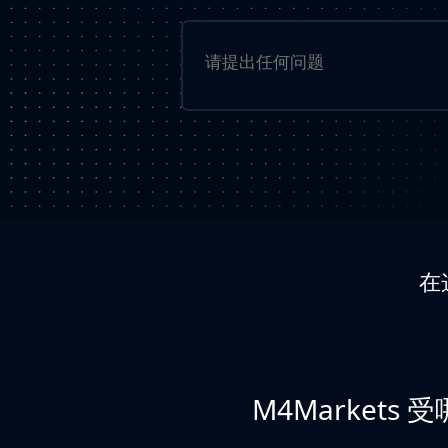
在
M4Markets