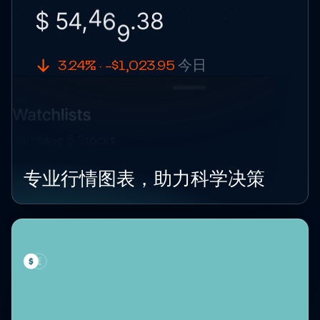
3
8
.
9
$ 54,
4
6
3.24% · -$1,023.95
今日
专业行情图表，助力科学决策