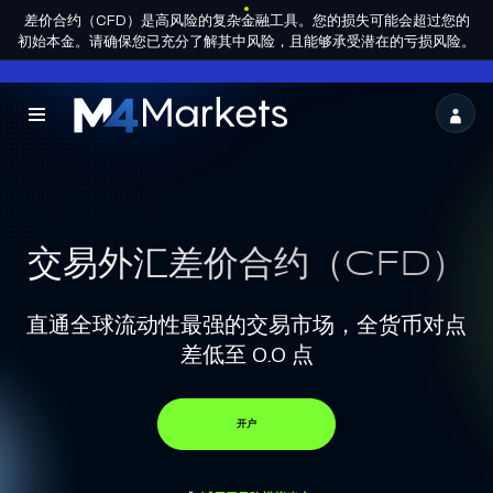
差价合约（CFD）是高风险的复杂金融工具。您的损失可能会超过您的
ZH-
成为合作
HANS
集团许可
初始本金。请确保您已充分了解其中风险，且能够承受潜在的亏损风险。
伙伴
M4Markets
-
CFD
Trading
交易外汇差价合约（CFD）
Regulated
Broker
直通全球流动性最强的交易市场，全货币对点
差低至 0.0 点
开户