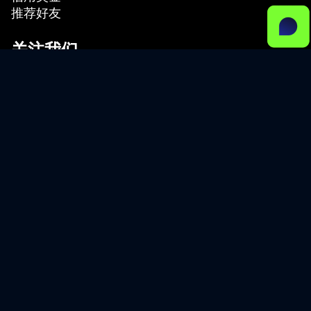
推荐好友
关注我们
M4Markets 是由以下公司共同持有的联合品牌：
Trinota Markets (Global) Limited，注册号 8425037-1，由 塞舌尔金融服务管理局 (FSA) 授
权为证券交易商，牌照号 SD035。地址: JUC Building, Office No.F4, Providence Zone 18,
Mahé, Seychelles.
Oryx Finance Ltd，由 迪拜金融服务管理局 (DFSA) 授权和监管，牌照号 F007051 –
Prudential Category 4。
Harindale Ltd，由 塞浦路斯证券交易委员会 (CySEC) 授权和监管，牌照号 301/16。
风险警示：差价合约（CFDs）属于复杂的金融衍生工具，交易前需要具备相应的专业知识和充
分的市场理解。由于市场价格可能出现剧烈波动，相关产品价值甚至可能降至零。买卖此类金