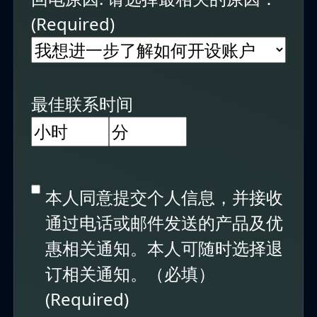
(Required)
最佳联系时间
营
分
业
钟
同
本人同意提交个人信息，并接收
时
意
通过电话或邮件发送的产品及优
间
与
惠相关通知。本人可随时选择退
通
订相关通知。（必填）
讯
(Required)
(Required)