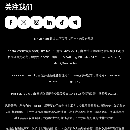
关注我们
M4Markets 是由以下公司共同持有的联合品牌：
Trinota Markets (Global) Limited，注册号 8425037-1，由 塞舌尔金融服务管理局 (FSA) 授
权为证券交易商，牌照号 SD035。地址: JUC Building, Office No.F4, Providence Zone 18,
Mahé, Seychelles.
Oryx Finance Ltd，由 迪拜金融服务管理局 (DFSA) 授权和监管，牌照号 F007051 –
Prudential Category 4。
Harindale Ltd，由 塞浦路斯证券交易委员会 (CySEC) 授权和监管，牌照号 301/16。
风险警示：差价合约（CFDs）属于复杂的金融衍生工具，交易前需要具备相应的专业知识和充
分的市场理解。由于市场价格可能出现剧烈波动，相关产品价值甚至可能降至零。买卖此类金
融工具具有较高风险，亏损发生的可能性较大，且亏损金额可能超过潜在收益。
在极端市场情况下，您的损失可能超过您向本经纪商存入的资金金额，因此交易者可能面临无