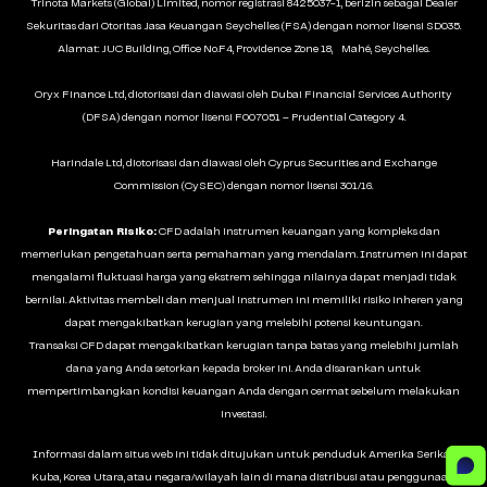
Trinota Markets (Global) Limited, nomor registrasi 8425037-1, berizin sebagai Dealer
Sekuritas dari Otoritas Jasa Keuangan Seychelles (FSA) dengan nomor lisensi SD035.
Alamat: JUC Building, Office No.F4, Providence Zone 18, Mahé, Seychelles.
Oryx Finance Ltd, diotorisasi dan diawasi oleh Dubai Financial Services Authority
(DFSA) dengan nomor lisensi F007051 – Prudential Category 4.
Harindale Ltd, diotorisasi dan diawasi oleh Cyprus Securities and Exchange
Commission (CySEC) dengan nomor lisensi 301/16.
Peringatan Risiko:
CFD adalah instrumen keuangan yang kompleks dan
memerlukan pengetahuan serta pemahaman yang mendalam. Instrumen ini dapat
mengalami fluktuasi harga yang ekstrem sehingga nilainya dapat menjadi tidak
bernilai. Aktivitas membeli dan menjual instrumen ini memiliki risiko inheren yang
dapat mengakibatkan kerugian yang melebihi potensi keuntungan.
Transaksi CFD dapat mengakibatkan kerugian tanpa batas yang melebihi jumlah
dana yang Anda setorkan kepada broker ini. Anda disarankan untuk
mempertimbangkan kondisi keuangan Anda dengan cermat sebelum melakukan
investasi.
Informasi dalam situs web ini tidak ditujukan untuk penduduk Amerika Serikat,
Kuba, Korea Utara, atau negara/wilayah lain di mana distribusi atau penggunaan