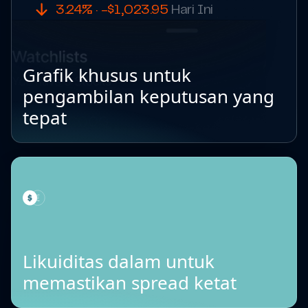
3.24% · -$1,023.95
Hari Ini
Grafik khusus untuk
pengambilan keputusan yang
tepat
Likuiditas dalam untuk
memastikan spread ketat