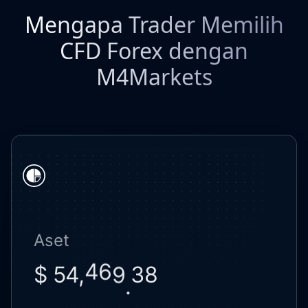
Mengapa Trader Memilih
CFD Forex dengan
M4Markets
Aset
$ 54,
4
7
.
3
0
8