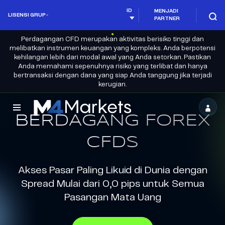
ID
MENJADI
LISENSI GRUP
PARTNER
Perdagangan CFD merupakan aktivitas berisiko tinggi dan
melibatkan instrumen keuangan yang kompleks. Anda berpotensi
kehilangan lebih dari modal awal yang Anda setorkan. Pastikan
Anda memahami sepenuhnya risiko yang terlibat dan hanya
bertransaksi dengan dana yang siap Anda tanggung jika terjadi
kerugian.
M4Markets
BERDAGANG FOREX
-
CFDS
CFD
Trading
Akses Pasar Paling Likuid di Dunia dengan
Regulated
Spread Mulai dari 0,0 pips untuk Semua
Pasangan Mata Uang
Broker