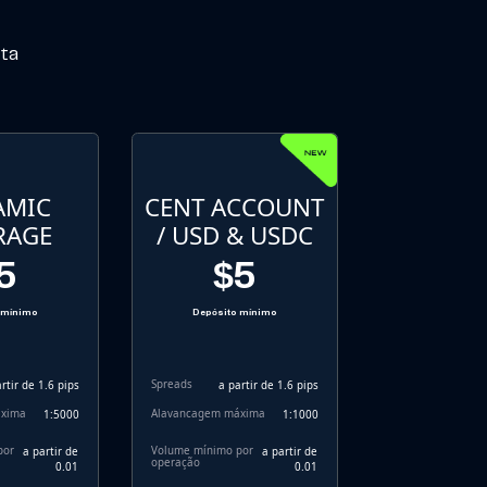
nta
AMIC
CENT ACCOUNT
RAGE
/ USD & USDC
5
$5
 mínimo
Depósito mínimo
Spreads
rtir de 1.6 pips
a partir de 1.6 pips
áxima
Alavancagem máxima
1:5000
1:1000
por
Volume mínimo por
a partir de
a partir de
operação
0.01
0.01