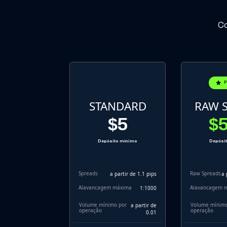
Co
P
STANDARD
RAW 
$5
$
Depósito mínimo
Depósi
Spreads
Raw Spreads
a partir de 1.1 pips
a 
Alavancagem máxima
Alavancagem 
1:1000
Volume mínimo por
Volume mínimo
a partir de
operação
operação
0.01