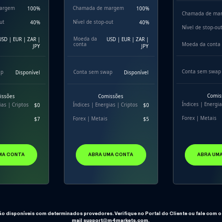
argem
Chamada de margem
100%
100%
Chamada de ma
ut
Nível de stop-out
40%
40%
Nível de stop-ou
Moeda da
USD | EUR | ZAR |
USD | EUR | ZAR |
Moeda da conta
conta
JPY
JPY
Conta sem swap
ap
Conta sem swap
Disponível
Disponível
Comis
issões
Comissões
Índices | Energia
ias | Criptos
Índices | Energias | Criptos
$0
$0
Forex | Metais
Forex | Metais
$7
$5
ABRA UM
MA CONTA
ABRA UMA CONTA
ão disponíveis com determinados provedores. Verifique no Portal do Cliente ou fale com o 
mail
support@m4markets.com
.