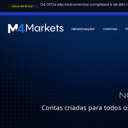
Os CFDs são instrumentos complexos e de alto ri
Aviso de Risco:
LICENÇAS DO GRUPO:
FSA
CYSEC
DFSA
NEGOCIAÇÃO
CONTAS
F
M4Markets
-
CFD
Trading
Regulated
Broker
N
Contas criadas para todos os