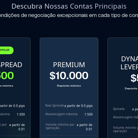
Descubra Nossas Contas Principais
ndições de negociação excepcionais em cada tipo de co
OPULAR
DYN
SPREAD
PREMIUM
LEVE
500
$10.000
$
to mínimo
Depósito mínimo
Depósito
Raw Spreads
partir de 0.0 pips
a partir de 0.0 pips
Spreads
a pa
máxima
Alavancagem máxima
1:500
1:500
Alavancagem m
 por
Volume mínimo por
a partir de
a partir de
Volume mínimo 
operação
0.01
0.01
operação