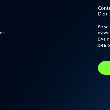
Cont
Dem
Se voc
nos
experi
EAs, 
ideal 