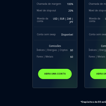
Chamada de margem
Chamada de m
100%
Nível de stop-out
Nível de stop-o
20%
Moeda da
Moeda da
USD | EUR | ZAR |
conta
conta
JPY
Conta sem swap
Conta sem sw
Disponível
Comissões
Com
Índices | Energias | Criptos
Índices | Energ
$0
Forex | Metais
Forex | Metais
$0
ABRA UMA CONTA
ABRA U
*Depósitos de $5 est