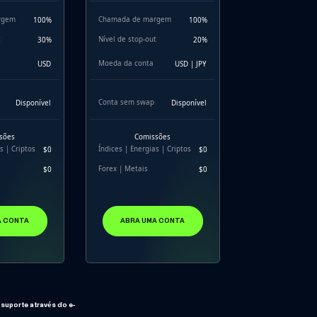
rgem
Chamada de margem
100%
100%
t
Nível de stop-out
30%
20%
Moeda da conta
USD
USD | JPY
Conta sem swap
Disponível
Disponível
sões
Comissões
s | Criptos
Índices | Energias | Criptos
$0
$0
Forex | Metais
$0
$0
A CONTA
ABRA UMA CONTA
suporte através do e-