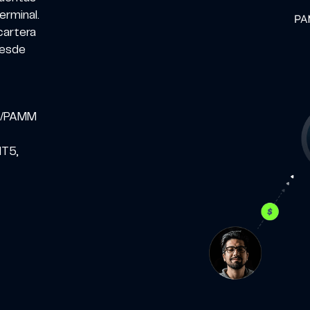
erminal.
 cartera
desde
AM/PAMM
MT5,