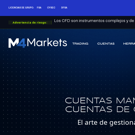
LICENCIAS DE GRUPO:
FSA
CYSEC
DFSA
Los CFD son instrumentos complejos y de a
Advertencia de riesgo:
TRADING
CUENTAS
HERRA
M4Markets
-
CFD
Trading
Regulated
Broker
CUENTAS MA
CUENTAS DE
El arte de gestio