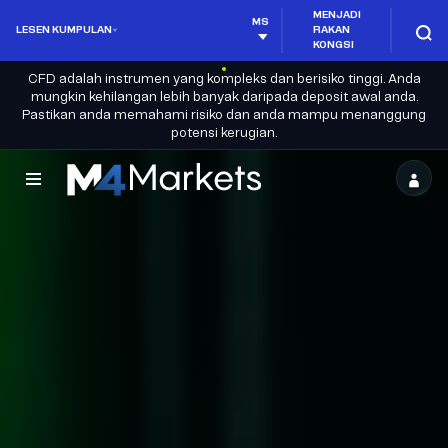
MENJADI
MS
LESEN KUMPULAN
RAKAN
KONGSI
CFD adalah instrumen yang kompleks dan berisiko tinggi. Anda
mungkin kehilangan lebih banyak daripada deposit awal anda.
Pastikan anda memahami risiko dan anda mampu menanggung
potensi kerugian.
M4Markets
-
CFD
Trading
Regulated
Broker