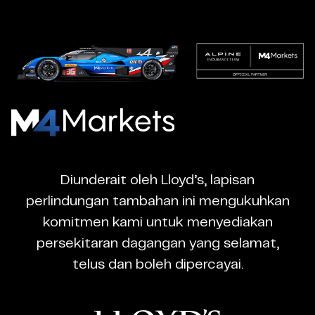
M4Markets
-
CFD
Diunderait oleh Lloyd’s, lapisan
Trading
perlindungan tambahan ini mengukuhkan
Regulated
komitmen kami untuk menyediakan
Broker
persekitaran dagangan yang selamat,
telus dan boleh dipercayai.