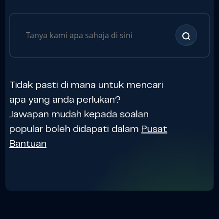
Tidak pasti di mana untuk mencari
apa yang anda perlukan?
Jawapan mudah kepada soalan
popular boleh didapati dalam
Pusat
Bantuan