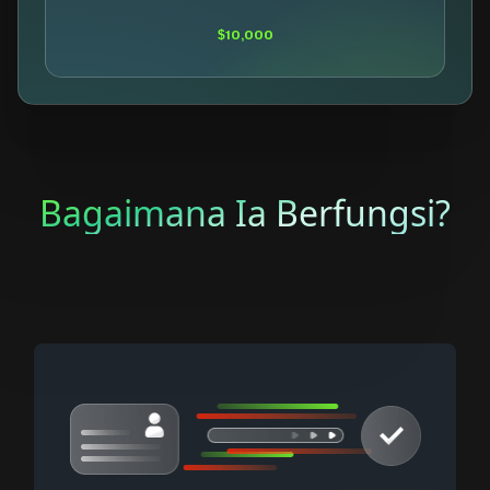
$10,000
Bagaimana Ia Berfungsi?