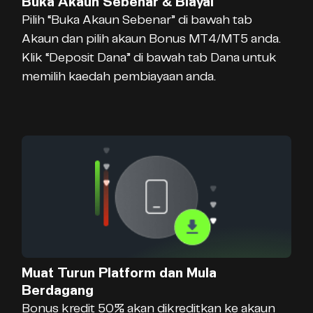
Buka Akaun Sebenar & Biayai
Pilih “Buka Akaun Sebenar” di bawah tab
Akaun dan pilih akaun Bonus MT4/MT5 anda.
Klik “Deposit Dana” di bawah tab Dana untuk
memilih kaedah pembiayaan anda.
Muat Turun Platform dan Mula
Berdagang
Bonus kredit 50% akan dikreditkan ke akaun