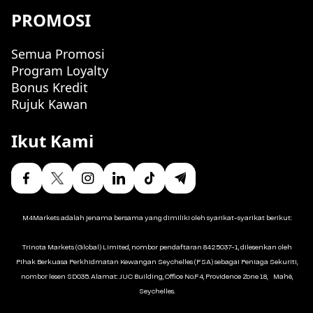
PROMOSI
Semua Promosi
Program Loyalty
Bonus Kredit
Rujuk Kawan
Ikut Kami
M4Markets adalah jenama bersama yang dimiliki oleh syarikat-syarikat berikut:
Trinota Markets (Global) Limited, nombor pendaftaran 8425037-1, dilesenkan oleh
Pihak Berkuasa Perkhidmatan Kewangan Seychelles (FSA) sebagai Peniaga Sekuriti,
nombor lesen SD035. Alamat: JUC Building, Office No.F4, Providence Zone 18, Mahé,
Seychelles.