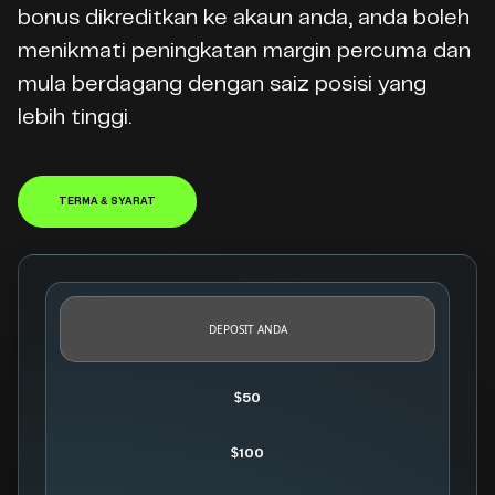
bonus dikreditkan ke akaun anda, anda boleh
menikmati peningkatan margin percuma dan
mula berdagang dengan saiz posisi yang
lebih tinggi.
TERMA & SYARAT
DEPOSIT ANDA
$50
$100