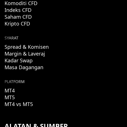
Komoditi CFD
Indeks CFD
Saham CFD
Kripto CFD
SYARAT
Spread & Komisen
Margin & Laveraj
Kadar Swap
Masa Dagangan
PLATFORM
MT4
MT5
MT4 vs MT5
ALATAN & SUMBER