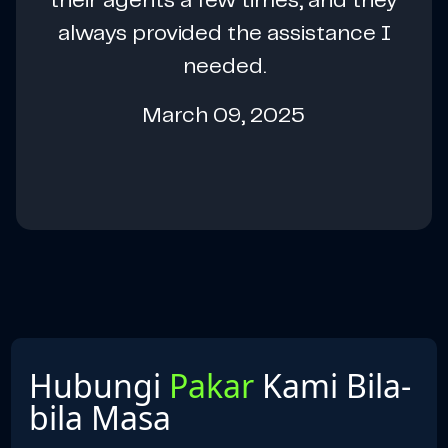
their agents a few times, and they
always provided the assistance I
needed.
March 09, 2025
Hubungi
Pakar
Kami Bila-
bila Masa