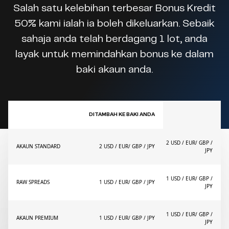
Salah satu kelebihan terbesar Bonus Kredit
50% kami ialah ia boleh dikeluarkan. Sebaik
sahaja anda telah berdagang 1 lot, anda
layak untuk memindahkan bonus ke dalam
baki akaun anda.
DITAMBAH KE BAKI ANDA
2 USD / EUR/ GBP /
AKAUN STANDARD
2 USD / EUR/ GBP / JPY
JPY
1 USD / EUR/ GBP /
RAW SPREADS
1 USD / EUR/ GBP / JPY
JPY
1 USD / EUR/ GBP /
AKAUN PREMIUM
1 USD / EUR/ GBP / JPY
JPY