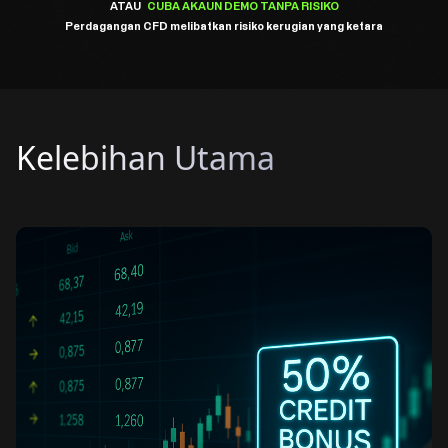
ATAU
CUBA AKAUN DEMO TANPA RISIKO
Perdagangan CFD melibatkan risiko kerugian yang ketara
Kelebihan Utama