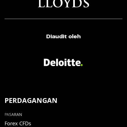
Diaudit oleh
PERDAGANGAN
PASARAN
Forex CFDs