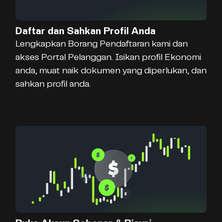
Daftar dan Sahkan Profil Anda
Lengkapkan Borang Pendaftaran kami dan
akses Portal Pelanggan. Isikan profil Ekonomi
anda, muat naik dokumen yang diperlukan, dan
sahkan profil anda.