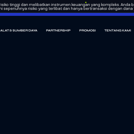
siko tinggi dan melibatkan instrumen keuangan yang kompleks. Anda be
epenuhnya risiko yang terlibat dan hanya bertransaksi dengan dana ya
ALAT & SUMBER DAYA
PARTNERSHIP
PROMOSI
TENTANG KAMI