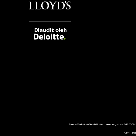
Diaudit oleh
Trinota Markets (Global) Limited, nomor registrasi 8425037-
Oryx Finan