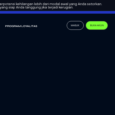
rpotensi kehilangan lebih dari modal awal yang Anda setorkan.
ID
MENJADI PARTNER
ng siap Anda tanggung jika terjadi kerugian.
MASUK
BUKA AKUN
PROGRAM LOYALITAS