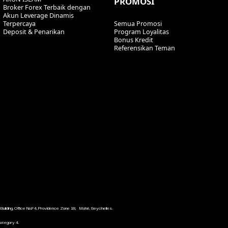
PROMOSI
Broker Forex Terbaik dengan
Akun Leverage Dinamis
Terpercaya
Semua Promosi
Deposit & Penarikan
Program Loyalitas
Bonus Kredit
Referensikan Teman
uilding, Office No.F4, Providence Zone 18, Mahé, Seychelles.
Category 4.