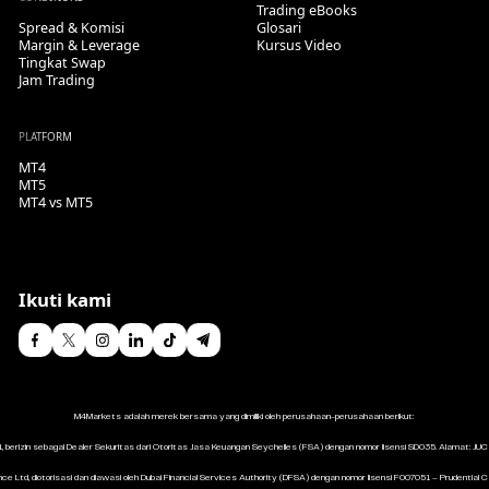
Trading eBooks
Spread & Komisi
Glosari
Margin & Leverage
Kursus Video
Tingkat Swap
Jam Trading
PLATFORM
MT4
MT5
MT4 vs MT5
Ikuti kami
M4Markets adalah merek bersama yang dimiliki oleh perusahaan-perusahaan berikut:
1, berizin sebagai Dealer Sekuritas dari Otoritas Jasa Keuangan Seychelles (FSA) dengan nomor lisensi SD035. Alamat: JUC B
ce Ltd, diotorisasi dan diawasi oleh Dubai Financial Services Authority (DFSA) dengan nomor lisensi F007051 – Prudential 