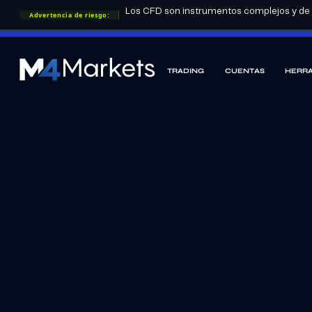
Los CFD son instrumentos complejos y de a
Advertencia de riesgo:
LICENCIAS DE GRUPO:
FSA
CYSEC
DFSA
TRADING
CUENTAS
HERRA
M4Markets
-
CFD
Trading
Regulated
Broker