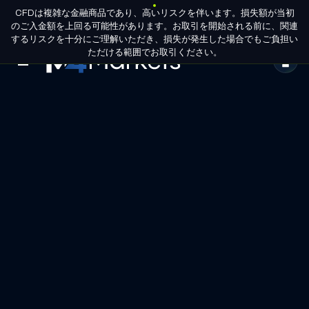
CFDは複雑な金融商品であり、高いリスクを伴います。損失額が当初
JA
パートナー申
グループライセンス
のご入金額を上回る可能性があります。お取引を開始される前に、関連
請
するリスクを十分にご理解いただき、損失が発生した場合でもご負担い
ただける範囲でお取引ください。
M4Markets
-
CFD
Trading
Regulated
Broker