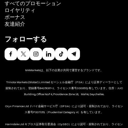
すべてのプロモーション
ロイヤリティ
ボーナス
友達紹介
フォローする
M4Marketsは、以下の企業が共同で運営するブランドです。
Trinota Markets (Global) Limited セーシェル金融庁（FSA）により証券ディーラーとして
規制されており、登録番号8425037-1、ライセンス番号SD035を有しています。住所：JUC
Building, Office No.F4, Providence Zone 18, Mahé, Seychelles.
Oryx Finance Ltd ドバイ金融サービス庁（DFSA）により認可・規制されており、ライセン
ス番号F007051（Prudential Category 4）を有しています。
Harindale Ltd キプロス証券取引委員会（CySEC）により認可・規制されており、ライセン