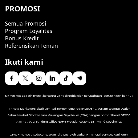
PROMOSI
Semua Promosi
Program Loyalitas
Bonus Kredit
Referensikan Teman
Ikuti kami
M4Markets adalah merek bersama yang dimiliki oleh perusahaan-perusahaan berikut:
Trinota Markets (Global) Limited, nomor registrasi 8425037-1, berizin sebagai Dealer
Sekuritas dari Otoritas Jasa Keuangan Seychelles (FSA) dengan nomor lisensi SD035.
Alamat: JUC Building, Office No.F4, Providence Zone 18, Mahé, Seychelles.
Oryx Finance Ltd, diotorisasi dan diawasi oleh Dubai Financial Services Authority