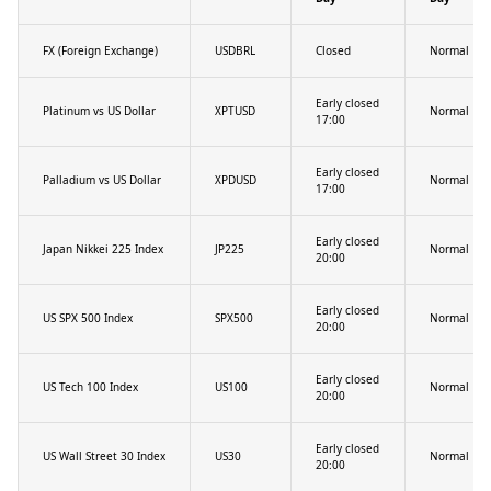
FX (Foreign Exchange)
USDBRL
Closed
Normal
Early closed
Platinum vs US Dollar
XPTUSD
Normal
17:00
Early closed
Palladium vs US Dollar
XPDUSD
Normal
17:00
Early closed
Japan Nikkei 225 Index
JP225
Normal
20:00
Early closed
US SPX 500 Index
SPX500
Normal
20:00
Early closed
US Tech 100 Index
US100
Normal
20:00
Early closed
US Wall Street 30 Index
US30
Normal
20:00