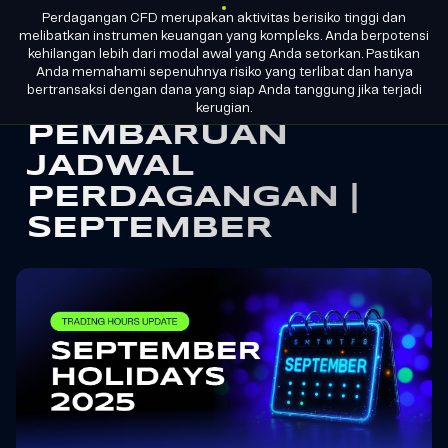
Perdagangan CFD merupakan aktivitas berisiko tinggi dan
ID
MENJADI
LISENSI GRUP
melibatkan instrumen keuangan yang kompleks. Anda berpotensi
PARTNER
kehilangan lebih dari modal awal yang Anda setorkan. Pastikan
Anda memahami sepenuhnya risiko yang terlibat dan hanya
bertransaksi dengan dana yang siap Anda tanggung jika terjadi
M4Markets
kerugian.
PEMBARUAN
-
JADWAL
CFD
PERDAGANGAN |
Trading
SEPTEMBER
Regulated
Broker