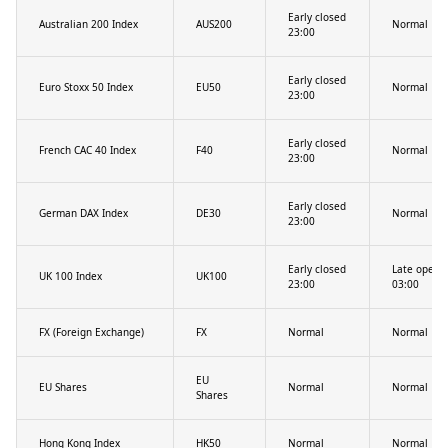
Early closed
Australian 200 Index
AUS200
Normal
23:00
Early closed
Euro Stoxx 50 Index
EU50
Normal
23:00
Early closed
French CAC 40 Index
F40
Normal
23:00
Early closed
German DAX Index
DE30
Normal
23:00
Early closed
Late open
UK 100 Index
UK100
23:00
03:00
FX (Foreign Exchange)
FX
Normal
Normal
EU
EU Shares
Normal
Normal
Shares
Hong Kong Index
HK50
Normal
Normal