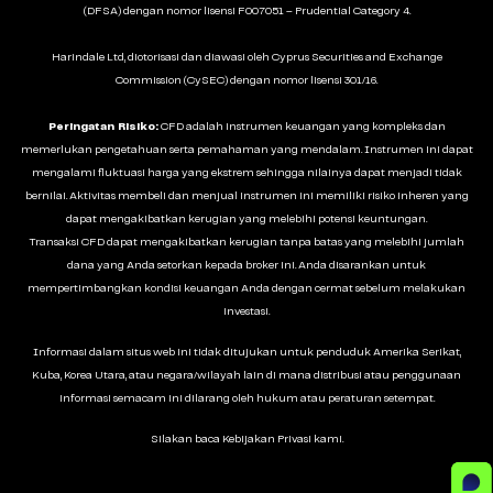
(DFSA) dengan nomor lisensi F007051 – Prudential Category 4.
Harindale Ltd, diotorisasi dan diawasi oleh Cyprus Securities and Exchange
Commission (CySEC) dengan nomor lisensi 301/16.
Peringatan Risiko:
CFD adalah instrumen keuangan yang kompleks dan
memerlukan pengetahuan serta pemahaman yang mendalam. Instrumen ini dapat
mengalami fluktuasi harga yang ekstrem sehingga nilainya dapat menjadi tidak
bernilai. Aktivitas membeli dan menjual instrumen ini memiliki risiko inheren yang
dapat mengakibatkan kerugian yang melebihi potensi keuntungan.
Transaksi CFD dapat mengakibatkan kerugian tanpa batas yang melebihi jumlah
dana yang Anda setorkan kepada broker ini. Anda disarankan untuk
mempertimbangkan kondisi keuangan Anda dengan cermat sebelum melakukan
investasi.
Informasi dalam situs web ini tidak ditujukan untuk penduduk Amerika Serikat,
Kuba, Korea Utara, atau negara/wilayah lain di mana distribusi atau penggunaan
informasi semacam ini dilarang oleh hukum atau peraturan setempat.
Silakan baca
Kebijakan Privasi
kami.