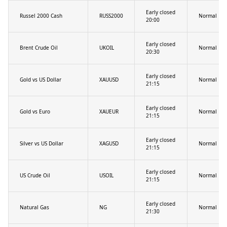
Early closed
Russel 2000 Cash
RUSS2000
Normal
20:00
Early closed
Brent Crude Oil
UKOIL
Normal
20:30
Early closed
Gold vs US Dollar
XAUUSD
Normal
21:15
Early closed
Gold vs Euro
XAUEUR
Normal
21:15
Early closed
Silver vs US Dollar
XAGUSD
Normal
21:15
Early closed
US Crude Oil
USOIL
Normal
21:15
Early closed
Natural Gas
NG
Normal
21:30