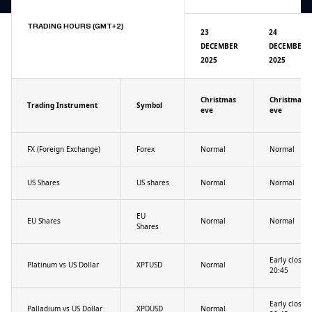
TRADING HOURS (GMT+2)
23
24
DECEMBER
DECEMBER
2025
2025
Christmas
Christmas
Trading Instrument
Symbol
eve
eve
FX (Foreign Exchange)
Forex
Normal
Normal
US Shares
US shares
Normal
Normal
EU
EU Shares
Normal
Normal
Shares
Early close
Platinum vs US Dollar
XPTUSD
Normal
20:45
Early close
Palladium vs US Dollar
XPDUSD
Normal