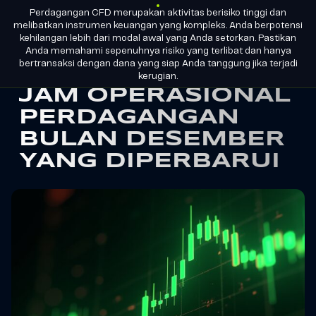
Perdagangan CFD merupakan aktivitas berisiko tinggi dan
ID
MENJADI
LISENSI GRUP
melibatkan instrumen keuangan yang kompleks. Anda berpotensi
PARTNER
kehilangan lebih dari modal awal yang Anda setorkan. Pastikan
Anda memahami sepenuhnya risiko yang terlibat dan hanya
bertransaksi dengan dana yang siap Anda tanggung jika terjadi
M4Markets
kerugian.
JAM OPERASIONAL
-
PERDAGANGAN
CFD
BULAN DESEMBER
Trading
YANG DIPERBARUI
Regulated
Broker