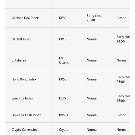
Early close
German DAX Index
DE30
Closed
23:00
Early close
UK 100 Index
UK100
Normal
14:50
EU
EU Shares
Normal
Normal
Shares
Early close
Hong Kong Index
HK50
Normal
06:00
Early close
Spain 35 Index
ES35
Normal
15:00
Bovespa Cash Index
BVSPX
Normal
Closed
Crypto Currencies
Crypto
Normal
Normal