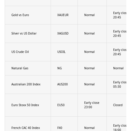
Early close
Gold vs Euro
XAUEUR
Normal
20:45
Early close
Silver vs US Dollar
XAGUSD
Normal
20:45
Early close
US Crude Oil
USOIL
Normal
20:45
Natural Gas
NG
Normal
Normal
Early close
Australian 200 Index
AUS200
Normal
05:30
Early close
Euro Stoxx 50 Index
EU50
Closed
23:00
Early close
French CAC 40 Index
F40
Normal
16:00