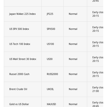
20:45
Early close
Japan Nikkei 225 Index
JP225
Normal
20:15
Early close
US SPX 500 Index
SPX500
Normal
20:15
Early close
US Tech 100 Index
US100
Normal
20:15
Early close
US Wall Street 30 Index
US30
Normal
20:15
Early close
Russel 2000 Cash
RUSS2000
Normal
20:15
Early close
Brent Crude Oil
UKOIL
Normal
21:00
Early close
Gold vs US Dollar
XAUUSD
Normal
20:45