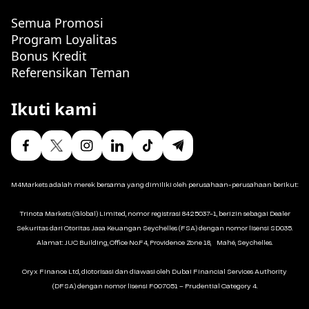
Semua Promosi
Program Loyalitas
Bonus Kredit
Referensikan Teman
Ikuti kami
M4Markets adalah merek bersama yang dimiliki oleh perusahaan-perusahaan berikut:
Trinota Markets (Global) Limited, nomor registrasi 8425037-1, berizin sebagai Dealer
Sekuritas dari Otoritas Jasa Keuangan Seychelles (FSA) dengan nomor lisensi SD035.
Alamat: JUC Building, Office No.F4, Providence Zone 18, Mahé, Seychelles.
Oryx Finance Ltd, diotorisasi dan diawasi oleh Dubai Financial Services Authority
(DFSA) dengan nomor lisensi F007051 – Prudential Category 4.