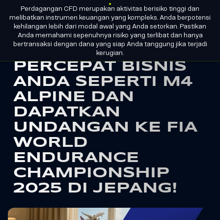
Perdagangan CFD merupakan aktivitas berisiko tinggi dan
ID
MENJADI
LISENSI GRUP
melibatkan instrumen keuangan yang kompleks. Anda berpotensi
PARTNER
kehilangan lebih dari modal awal yang Anda setorkan. Pastikan
Anda memahami sepenuhnya risiko yang terlibat dan hanya
bertransaksi dengan dana yang siap Anda tanggung jika terjadi
M4Markets
kerugian.
PERCEPAT BISNIS
-
ANDA SEPERTI M4
CFD
ALPINE DAN
Trading
DAPATKAN
Regulated
UNDANGAN KE FIA
Broker
WORLD
ENDURANCE
CHAMPIONSHIP
2025 DI JEPANG!