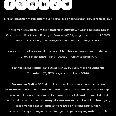
M4Markets adalah merek bersama yang dimiliki oleh perusahaan-perusahaan berikut:
Trinota Markets (Global) Limited, nomor registrasi 8425037-1, berizin sebagai Dealer
Sekuritas dari Otoritas Jasa Keuangan Seychelles (FSA) dengan nomor lisensi SD035.
Alamat: JUC Building, Office No.F4, Providence Zone 18, Mahé, Seychelles.
Oryx Finance Ltd, diotorisasi dan diawasi oleh Dubai Financial Services Authority
(DFSA) dengan nomor lisensi F007051 – Prudential Category 4.
Harindale Ltd, diotorisasi dan diawasi oleh Cyprus Securities and Exchange
Commission (CySEC) dengan nomor lisensi 301/16.
Peringatan Risiko:
CFD adalah instrumen keuangan yang kompleks dan
memerlukan pengetahuan serta pemahaman yang mendalam. Instrumen ini dapat
mengalami fluktuasi harga yang ekstrem sehingga nilainya dapat menjadi tidak
bernilai. Aktivitas membeli dan menjual instrumen ini memiliki risiko inheren yang
dapat mengakibatkan kerugian yang melebihi potensi keuntungan.
Transaksi CFD dapat mengakibatkan kerugian tanpa batas yang melebihi jumlah