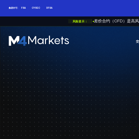
集团许可:
FSA
CYSEC
DFSA
风险提示：
差价合约（CFD）是高
M4Markets
-
CFD
Trading
Regulated
Broker