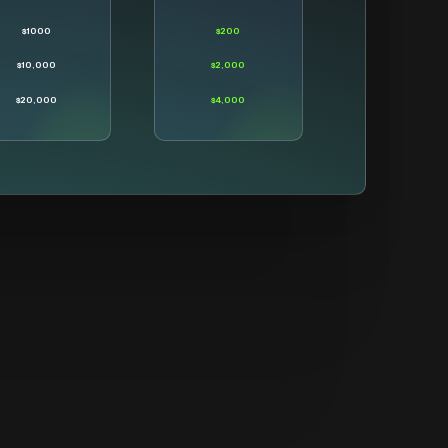
$1000
$200
$10,000
$2,000
$20,000
$4,000