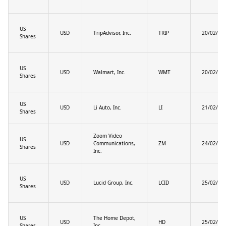
US
USD
TripAdvisor, Inc.
TRIP
20/02/20
Shares
US
USD
Walmart, Inc.
WMT
20/02/20
Shares
US
USD
Li Auto, Inc.
LI
21/02/20
Shares
Zoom Video
US
USD
Communications,
ZM
24/02/20
Shares
Inc.
US
USD
Lucid Group, Inc.
LCID
25/02/20
Shares
US
The Home Depot,
USD
HD
25/02/20
Shares
Inc