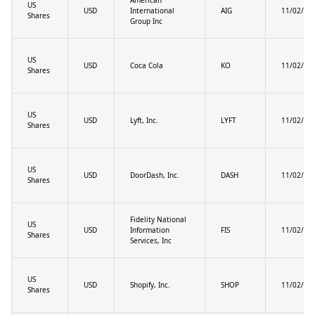
US
USD
International
AIG
11/02/20
Shares
Group Inc
US
USD
Coca Cola
KO
11/02/20
Shares
US
USD
Lyft, Inc.
LYFT
11/02/20
Shares
US
USD
DoorDash, Inc.
DASH
11/02/20
Shares
Fidelity National
US
USD
Information
FIS
11/02/20
Shares
Services, Inc
US
USD
Shopify, Inc.
SHOP
11/02/20
Shares