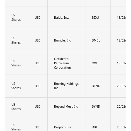
US
USD
Baidu, Inc.
BIDU
18/02/20
Shares
US
USD
Bumble, Inc.
BMBL
18/02/20
Shares
Occidental
US
USD
Petroleum
OXY
18/02/20
Shares
Corporation
US
Booking Holdings
USD
BKNG
20/02/20
Shares
Inc.
US
USD
Beyond Meat Inc
BYND
20/02/20
Shares
US
USD
Dropbox, Inc.
DBX
20/02/20
Shares