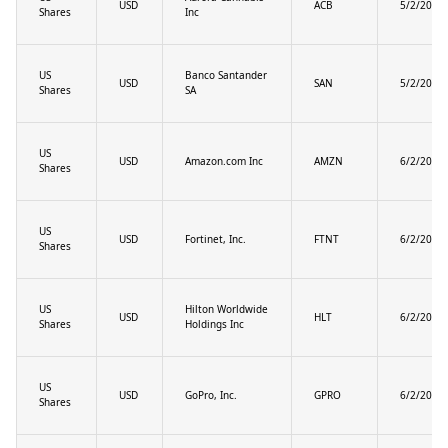
USD
ACB
5/2/2025
Shares
Inc
US
Banco Santander
USD
SAN
5/2/2025
Shares
SA
US
USD
Amazon.com Inc
AMZN
6/2/2025
Shares
US
USD
Fortinet, Inc.
FTNT
6/2/2025
Shares
US
Hilton Worldwide
USD
HLT
6/2/2025
Shares
Holdings Inc
US
USD
GoPro, Inc.
GPRO
6/2/2025
Shares