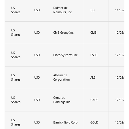
US
DuPont de
USD
DD
11/02/20
Shares
Nemours, Inc.
US
USD
CME Group Inc.
CME
12/02/20
Shares
US
USD
Cisco Systems Inc
CSCO
12/02/20
Shares
US
Albemarle
USD
ALB
12/02/20
Shares
Corporation
US
Generac
USD
GNRC
12/02/20
Shares
Holdings Inc
US
USD
Barrick Gold Corp
GOLD
12/02/20
Shares