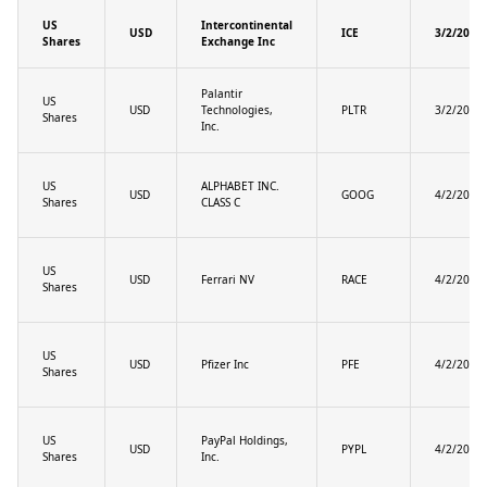
US
Intercontinental
USD
ICE
3/2/2025
Shares
Exchange Inc
Palantir
US
USD
Technologies,
PLTR
3/2/2025
Shares
Inc.
US
ALPHABET INC.
USD
GOOG
4/2/2025
Shares
CLASS C
US
USD
Ferrari NV
RACE
4/2/2025
Shares
US
USD
Pfizer Inc
PFE
4/2/2025
Shares
US
PayPal Holdings,
USD
PYPL
4/2/2025
Shares
Inc.