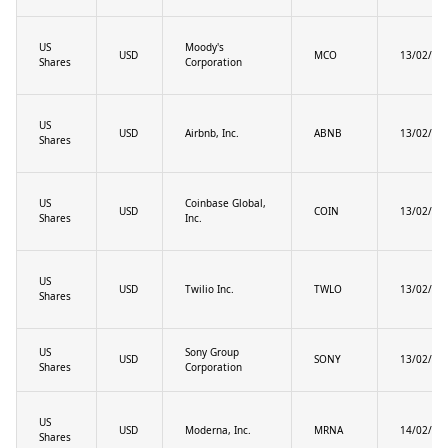
US
Moody's
USD
MCO
13/02/20
Shares
Corporation
US
USD
Airbnb, Inc.
ABNB
13/02/20
Shares
US
Coinbase Global,
USD
COIN
13/02/20
Shares
Inc.
US
USD
Twilio Inc.
TWLO
13/02/20
Shares
US
Sony Group
USD
SONY
13/02/20
Shares
Corporation
US
USD
Moderna, Inc.
MRNA
14/02/20
Shares