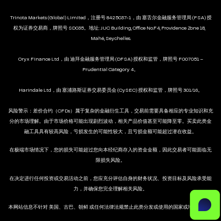
Trinota Markets (Global) Limited，注册号 8425037-1，由 塞舌尔金融服务管理局 (FSA) 授
权为证券交易商，牌照号 SD035。地址: JUC Building, Office No.F4, Providence Zone 18,
Mahé, Seychelles.
Oryx Finance Ltd，由 迪拜金融服务管理局 (DFSA) 授权和监管，牌照号 F007051 –
Prudential Category 4。
Harindale Ltd，由 塞浦路斯证券交易委员会 (CySEC) 授权和监管，牌照号 301/16。
风险警示：差价合约（CFDs）属于复杂的金融衍生工具，交易前需要具备相应的专业知识和充
分的市场理解。由于市场价格可能出现剧烈波动，相关产品价值甚至可能降至零。买卖此类金
融工具具有较高风险，亏损发生的可能性较大，且亏损金额可能超过潜在收益。
在极端市场情况下，您的损失可能超过您向本经纪商存入的资金金额，因此交易者可能面临无
限损失风险。
在决定进行任何投资或交易活动之前，您应充分评估自身的财务状况、投资目标及风险承受能
力，并确保您完全理解相关风险。
本网站信息不针对 美国、古巴、朝鲜 或任何法律法规禁止此类分发或使用的国家或地区居民。