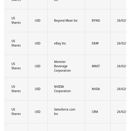
US
USD
Beyond Meat Inc
BYND
26/02/20
Shares
US
USD
eBay Inc
EBAY
26/02/20
Shares
Monster
US
USD
Beverage
MNST
26/02/20
Shares
Corporation
US
NVIDIA
USD
NVDA
26/02/20
Shares
Corporation
US
Salesforce.com
USD
CRM
26/02/20
Shares
Inc