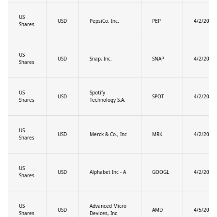
US
USD
PepsiCo, Inc.
PEP
4/2/2025
Shares
US
USD
Snap, Inc.
SNAP
4/2/2025
Shares
US
Spotify
USD
SPOT
4/2/2025
Shares
Technology S.A.
US
USD
Merck & Co., Inc
MRK
4/2/2025
Shares
US
USD
Alphabet Inc - A
GOOGL
4/2/2025
Shares
US
Advanced Micro
USD
AMD
4/5/2025
Shares
Devices, Inc.