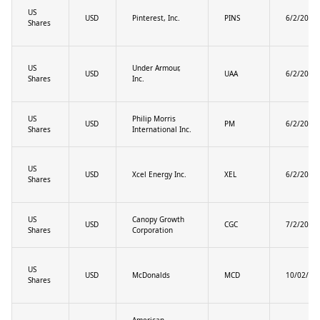
US
USD
Pinterest, Inc.
PINS
6/2/2025
Shares
US
Under Armour,
USD
UAA
6/2/2025
Shares
Inc.
US
Philip Morris
USD
PM
6/2/2025
Shares
International Inc.
US
USD
Xcel Energy Inc.
XEL
6/2/2025
Shares
US
Canopy Growth
USD
CGC
7/2/2025
Shares
Corporation
US
USD
McDonalds
MCD
10/02/20
Shares
American