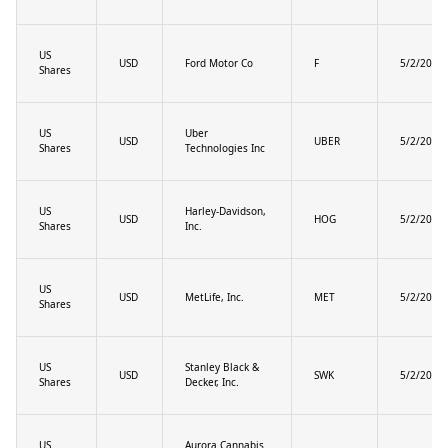
US
USD
Ford Motor Co
F
5/2/2025
Shares
US
Uber
USD
UBER
5/2/2025
Shares
Technologies Inc
US
Harley-Davidson,
USD
HOG
5/2/2025
Shares
Inc.
US
USD
MetLife, Inc.
MET
5/2/2025
Shares
US
Stanley Black &
USD
SWK
5/2/2025
Shares
Decker, Inc.
US
Aurora Cannabis