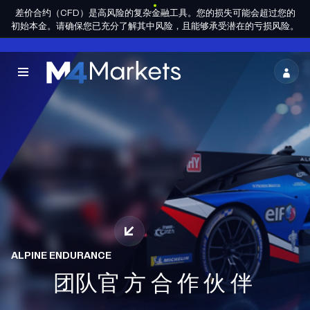
差价合约（CFD）是高风险的复杂金融工具。您的损失可能会超过您的
ZH-
成为合作
HANS
集团许可
初始本金。请确保您已充分了解其中风险，且能够承受潜在的亏损风险。
伙伴
M4Markets
-
CFD
Trading
Regulated
Broker
ALPINE ENDURANCE
领取高达 $10,000
团队
有了我们的
官方合作伙伴
事半功倍
赠金