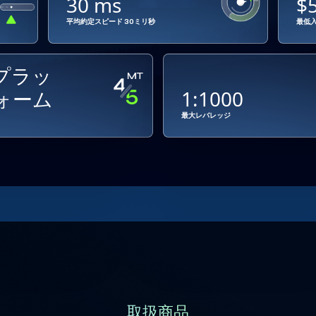
30 ms
$
平均約定スピード 30ミリ秒
最低
プラッ
ォーム
1:1000
る
最大レバレッジ
取扱商品