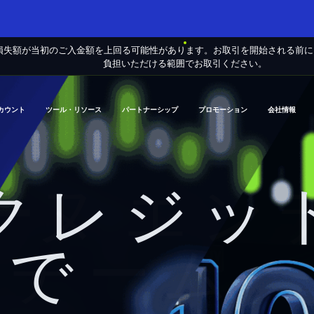
損失額が当初のご入金額を上回る可能性があります。お取引を開始される前
負担いただける範囲でお取引ください。
カウント
ツール・リソース
パートナーシップ
プロモーション
会社情報
クレジッ
エン
率的なト
スチーム
ス
で