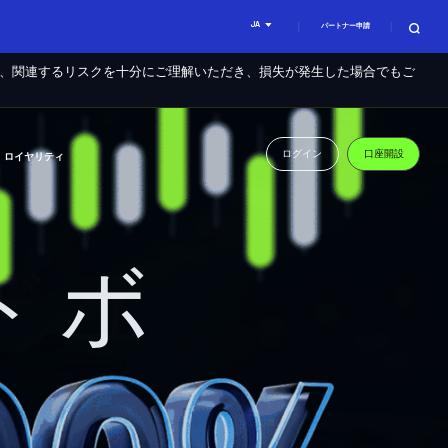
JA
パートナー申請
に、関連するリスクを十分にご理解いただき、損失が発生した場合でもご
ログイン
口座開設
ロイヤリティ
トボ
デュ
賢
レード