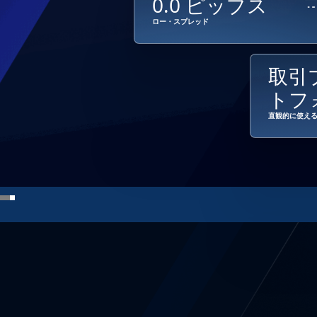
0.0 ピップス
ロー・スプレッド
取引
トフ
直観的に使え