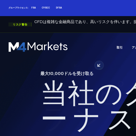
グループライセンス:
FSA
CYSEC
DFSA
CFDは複雑な金融商品であり、高いリスクを伴います。
リスク警告
取引
ア
M4Markets
-
CFD
Trading
最大10,000ドルを受け取る
Regulated
当社の
Broker
く効
ラン
ーナ