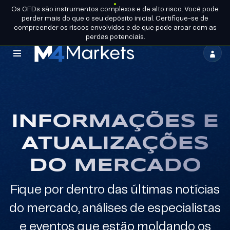
Os CFDs são instrumentos complexos e de alto risco. Você pode
PT-
TORNE-SE
perder mais do que o seu depósito inicial. Certifique-se de
BR
LICENÇAS DO GRUPO
UM
PARCEIRO
compreender os riscos envolvidos e de que pode arcar com as
perdas potenciais.
M4Markets
-
CFD
Trading
INFORMAÇÕES E
Regulated
ATUALIZAÇÕES
Broker
DO MERCADO
Fique por dentro das últimas notícias
do mercado, análises de especialistas
e eventos que estão moldando os