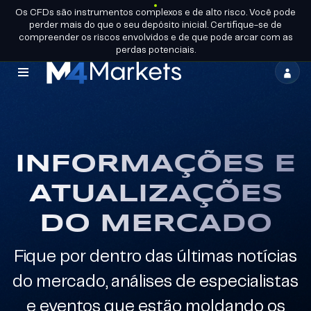
Os CFDs são instrumentos complexos e de alto risco. Você pode
PT-
TORNE-SE
perder mais do que o seu depósito inicial. Certifique-se de
BR
LICENÇAS DO GRUPO
UM
PARCEIRO
compreender os riscos envolvidos e de que pode arcar com as
perdas potenciais.
M4Markets
-
CFD
Trading
INFORMAÇÕES E
Regulated
ATUALIZAÇÕES
Broker
DO MERCADO
Fique por dentro das últimas notícias
do mercado, análises de especialistas
e eventos que estão moldando os