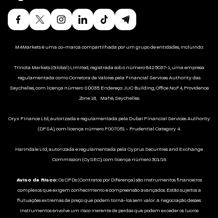
M4Markets é uma co-marca compartilhada por um grupo de entidades, incluindo:
Trinota Markets (Global) Limited, registrada sob o número 8425037-1, uma empresa
regulamentada como Corretora de Valores pela Financial Services Authority das
Seychelles, com licença número SD035. Endereço: JUC Building, Office No.F4, Providence
Zone 18, Mahé, Seychelles.
Oryx Finance Ltd, autorizada e regulamentada pela Dubai Financial Services Authority
(DFSA), com licença número F007051 - Prudential Category 4.
Harindale Ltd, autorizada e regulamentada pela Cyprus Securities and Exchange
Commission (CySEC), com licença número 301/16.
Aviso de Risco:
Os CFDs (Contratos por Diferença) são instrumentos financeiros
complexos que exigem conhecimento e compreensão avançados. Estão sujeitos a
flutuações extremas de preço que podem torná-los sem valor. A negociação desses
instrumentos envolve um risco inerente de perdas que podem exceder os lucros