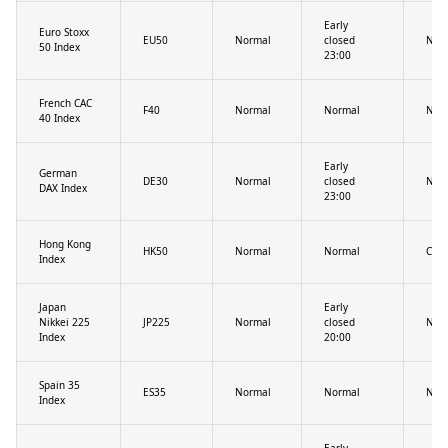
Early
Euro Stoxx
EU50
Normal
closed
Nor
50 Index
23:00
French CAC
F40
Normal
Normal
Nor
40 Index
Early
German
DE30
Normal
closed
Nor
DAX Index
23:00
Hong Kong
HK50
Normal
Normal
Clos
Index
Japan
Early
Nikkei 225
JP225
Normal
closed
Nor
Index
20:00
Spain 35
ES35
Normal
Normal
Nor
Index
Early