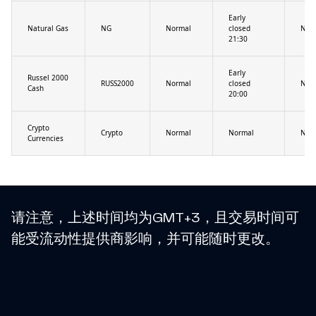
Early
Natural Gas
NG
Normal
closed
Nor
21:30
Early
Russel 2000
RUSS2000
Normal
closed
Nor
Cash
20:00
Crypto
Crypto
Normal
Normal
Nor
Currencies
请注意，上述时间均为GMT+3，且交易时间可
能受流动性提供商影响，并可能随时更改。