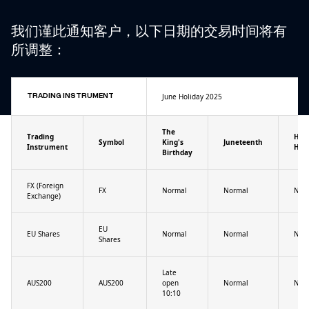
我们谨此通知客户，以下日期的交易时间将有
所调整：
June Holiday 2025
TRADING INSTRUMENT
The
Trading
HK
Symbol
King's
Juneteenth
Instrument
Holi
Birthday
FX (Foreign
FX
Normal
Normal
Nor
Exchange)
EU
EU Shares
Normal
Normal
Nor
Shares
Late
AUS200
AUS200
open
Normal
Nor
10:10